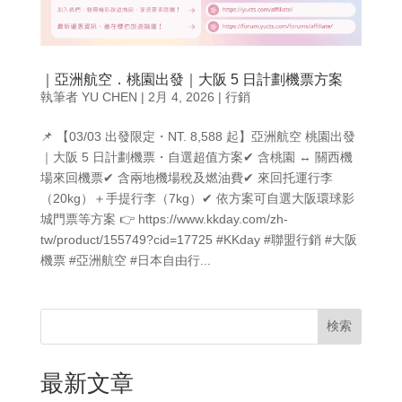
｜亞洲航空．桃園出發｜大阪 5 日計劃機票方案
執筆者
YU CHEN
|
2月 4, 2026
|
行銷
📌 【03/03 出發限定・NT. 8,588 起】亞洲航空 桃園出發
｜大阪 5 日計劃機票・自選超值方案✔ 含桃園 ↔ 關西機
場來回機票✔ 含兩地機場稅及燃油費✔ 來回托運行李
（20kg）＋手提行李（7kg）✔ 依方案可自選大阪環球影
城門票等方案 👉 https://www.kkday.com/zh-
tw/product/155749?cid=17725 #KKday #聯盟行銷 #大阪
機票 #亞洲航空 #日本自由行...
検索
最新文章