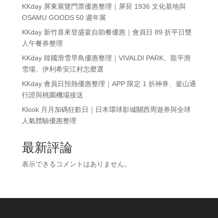
KKday 屏東展覽門票優惠整理｜屏菸 1936 文化基地與
OSAMU GOODS 50 週年展
KKday 新竹喜來登盛宴自助餐優惠｜會員日 89 折平日雙
人午餐券整理
KKday 韓國滑雪早鳥優惠整理｜VIVALDI PARK、龍平滑
雪場、伊利希安江村怎麼選
KKday 會員日預熱優惠整理｜APP 限定 1 折神券、釜山通
行證與桃園機場接送
Klook 月月加碼狂歡日｜日本環球影城關西周遊券與全球
人氣體驗優惠整理
最新評論
表示できるコメントはありません。