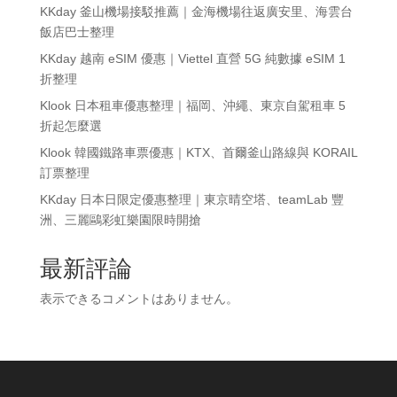
KKday 釜山機場接駁推薦｜金海機場往返廣安里、海雲台
飯店巴士整理
KKday 越南 eSIM 優惠｜Viettel 直營 5G 純數據 eSIM 1
折整理
Klook 日本租車優惠整理｜福岡、沖繩、東京自駕租車 5
折起怎麼選
Klook 韓國鐵路車票優惠｜KTX、首爾釜山路線與 KORAIL
訂票整理
KKday 日本日限定優惠整理｜東京晴空塔、teamLab 豐
洲、三麗鷗彩虹樂園限時開搶
最新評論
表示できるコメントはありません。