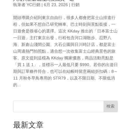
執筆者
YC行銷
|
6月 23, 2026
|
行銷
開頭導購介紹到東京自由行，很多人都會把富士山排進行
程，但如果不想自己研究轉車、巴士時刻與景點銜接，一
日遊會是很省心的選擇。這次 KKday 推出的「日本富士山
一日遊」主打東京出發，行程包含河口湖散步、忍野八
海、新倉山淺間公園、大石公園與日川時計店，都是富士
山周邊熱門拍照點，適合想一次收集富士山經典景色的旅
客。原文提到這檔為 KKday 獨家優惠，商品活動亮點是
「買 1 送 1」，並標示一人最低只要 $990。若你的出遊日
期與訂單條件符合，也可以在結帳時留意兩組折扣碼：8～
11 月秋冬早鳥專用的 STR79，以及不限日期、不限低消
的...
検索
最新文章