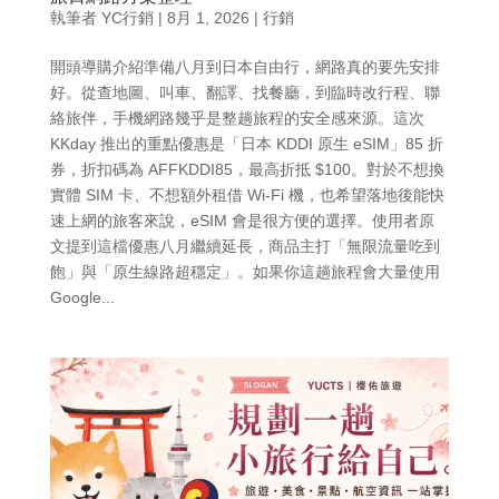
執筆者
YC行銷
|
8月 1, 2026
|
行銷
開頭導購介紹準備八月到日本自由行，網路真的要先安排
好。從查地圖、叫車、翻譯、找餐廳，到臨時改行程、聯
絡旅伴，手機網路幾乎是整趟旅程的安全感來源。這次
KKday 推出的重點優惠是「日本 KDDI 原生 eSIM」85 折
券，折扣碼為 AFFKDDI85，最高折抵 $100。對於不想換
實體 SIM 卡、不想額外租借 Wi-Fi 機，也希望落地後能快
速上網的旅客來說，eSIM 會是很方便的選擇。使用者原
文提到這檔優惠八月繼續延長，商品主打「無限流量吃到
飽」與「原生線路超穩定」。如果你這趟旅程會大量使用
Google...