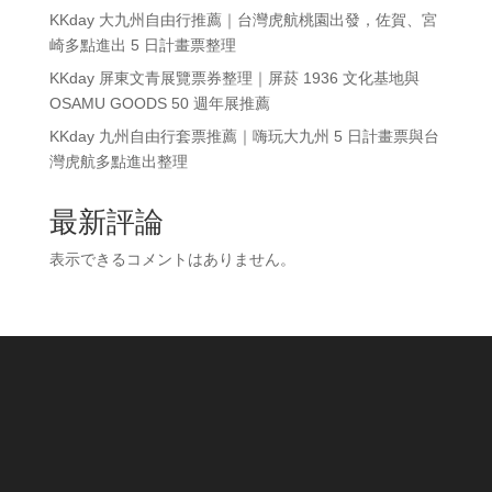
KKday 大九州自由行推薦｜台灣虎航桃園出發，佐賀、宮
崎多點進出 5 日計畫票整理
KKday 屏東文青展覽票券整理｜屏菸 1936 文化基地與
OSAMU GOODS 50 週年展推薦
KKday 九州自由行套票推薦｜嗨玩大九州 5 日計畫票與台
灣虎航多點進出整理
最新評論
表示できるコメントはありません。