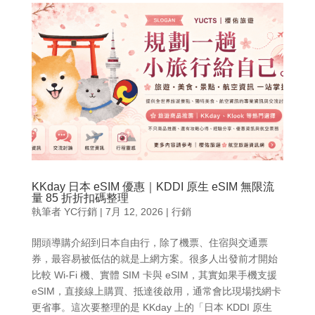
KKday 日本 eSIM 優惠｜KDDI 原生 eSIM 無限流
量 85 折折扣碼整理
執筆者
YC行銷
|
7月 12, 2026
|
行銷
開頭導購介紹到日本自由行，除了機票、住宿與交通票
券，最容易被低估的就是上網方案。很多人出發前才開始
比較 Wi-Fi 機、實體 SIM 卡與 eSIM，其實如果手機支援
eSIM，直接線上購買、抵達後啟用，通常會比現場找網卡
更省事。這次要整理的是 KKday 上的「日本 KDDI 原生