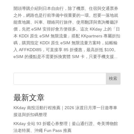
開頭導購介紹到日本自由行，除了機票、住宿與交通票券
之外，網路也是行前準備中很重要的一環。想要一落地就
能查地圖、叫車、聯絡同行旅伴、使用翻譯與查詢餐廳評
價，先把 eSIM 安排好會方便很多。這次 KKday 上的「日
本 KDDI 原生 eSIM 無限流量」搭配 KKpartners 專屬折扣
碼，購買指定 KDDI 原生 eSIM 無限流量方案時，結帳輸
入 AFFKDDI85，可直接享 85 折優惠，最高折抵 $100。
eSIM 的優點是不需要拆換實體 SIM 卡，只要手機支援...
検索
最新文章
KKday 南投活動行程推薦｜2026 泳渡日月潭一日遊專車
接送與折扣碼整理
KKday 全站 93 折暖心券整理｜釜山通行證、奇美博物館
法老特展、沖繩 Fun Pass 推薦