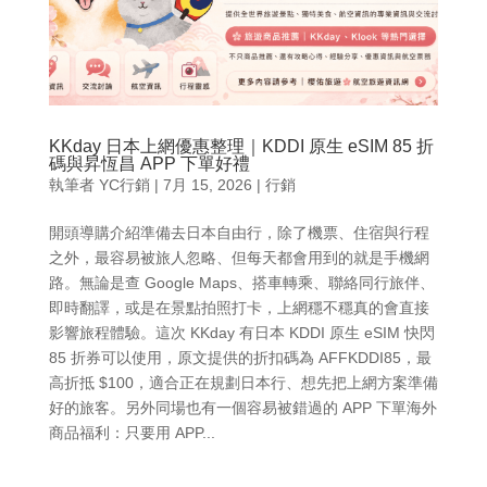
KKday 日本上網優惠整理｜KDDI 原生 eSIM 85 折
碼與昇恆昌 APP 下單好禮
執筆者
YC行銷
|
7月 15, 2026
|
行銷
開頭導購介紹準備去日本自由行，除了機票、住宿與行程
之外，最容易被旅人忽略、但每天都會用到的就是手機網
路。無論是查 Google Maps、搭車轉乘、聯絡同行旅伴、
即時翻譯，或是在景點拍照打卡，上網穩不穩真的會直接
影響旅程體驗。這次 KKday 有日本 KDDI 原生 eSIM 快閃
85 折券可以使用，原文提供的折扣碼為 AFFKDDI85，最
高折抵 $100，適合正在規劃日本行、想先把上網方案準備
好的旅客。另外同場也有一個容易被錯過的 APP 下單海外
商品福利：只要用 APP...