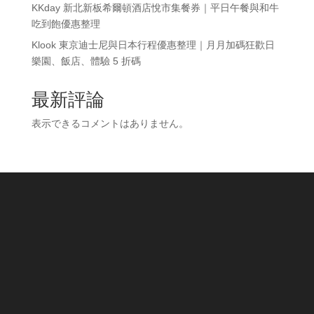
KKday 新北新板希爾頓酒店悅市集餐券｜平日午餐與和牛
吃到飽優惠整理
Klook 東京迪士尼與日本行程優惠整理｜月月加碼狂歡日
樂園、飯店、體驗 5 折碼
最新評論
表示できるコメントはありません。