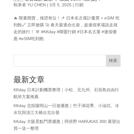
執筆者
YU CHEN
|
3月 5, 2025
|
行銷
🔥 限量開賣，保證有位！📌 日本名古屋計畫票 + eSIM 吃
到飽🔗 立即搶購 🚀 春天最適合出遊，趁連假來場說走就
走的旅行！ 🌸 #KKday #聯盟行銷 #日本名古屋 #連假優
惠 #eSIM吃到飽
検索
最新文章
KKday 日本計劃機票整理｜小松、北九州、石垣島自由行
航班方案推薦
KKday 北投陽明山一日遊優惠｜竹子湖花季、小油坑、冷
水坑與淡江大橋台北出發
KKday 大阪景點門票優惠｜阿倍野 HARUKAS 300 展望台
買一送一整理