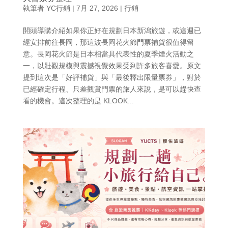
執筆者
YC行銷
|
7月 27, 2026
|
行銷
開頭導購介紹如果你正好在規劃日本新潟旅遊，或這週已
經安排前往長岡，那這波長岡花火節門票補貨很值得留
意。長岡花火節是日本相當具代表性的夏季煙火活動之
一，以壯觀規模與震撼視覺效果受到許多旅客喜愛。原文
提到這次是「好評補貨」與「最後釋出限量票券」，對於
已經確定行程、只差觀賞門票的旅人來說，是可以趕快查
看的機會。這次整理的是 KLOOK...