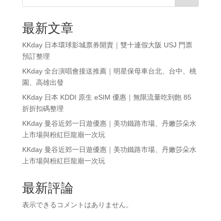
最新文章
KKday 日本環球影城票券開賣｜雙十連假大阪 USJ 門票
預訂整理
KKday 全台演唱會接送推薦｜明星保母車台北、台中、桃
園、高雄出發
KKday 日本 KDDI 原生 eSIM 優惠｜無限流量吃到飽 85
折折扣碼整理
KKday 曼谷近郊一日遊優惠｜美功鐵路市場、丹嫩莎朵水
上市場與粉紅巨龍廟一次玩
KKday 曼谷近郊一日遊優惠｜美功鐵路市場、丹嫩莎朵水
上市場與粉紅巨龍廟一次玩
最新評論
表示できるコメントはありません。