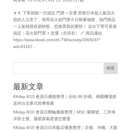
🎇🎇 下單就能一次搞定 門票＋交通 想衝日本超人氣花火
節的人注意了，長岡花火節門票今日限量補貨，熱門商品
一上架就很容易秒殺，想搶票真的要快！ 這次下單可直接
搞定：花火節門票 + 交通（含浴衣） 🔗 商品連結
https://www.klook.com/zh-TW/activity/206924/?
aid=81167...
検索
最新文章
KKday 8/10 會員日優惠整理｜全站 88 折碼、桃園機場接
送與台北泰式按摩推薦
KKday 8/10 會員日郵輪優惠整理｜MSC 榮耀號、三井海
洋富士號、麗星探索星號怎麼選
KKday 8/10 會員日日本飯店優惠整理｜京都、沖繩、大阪