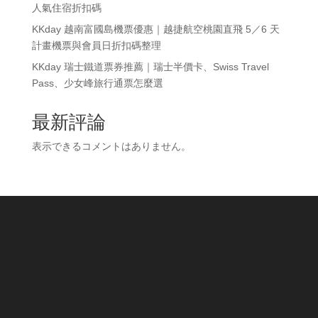
人氣住宿折扣碼
KKday 越南富國島機票優惠｜越捷航空桃園直飛 5／6 天
計畫機票與會員日折扣碼整理
KKday 瑞士鐵道票券推薦｜瑞士半價卡、Swiss Travel
Pass、少女峰旅行通票怎麼選
最新評論
表示できるコメントはありません。