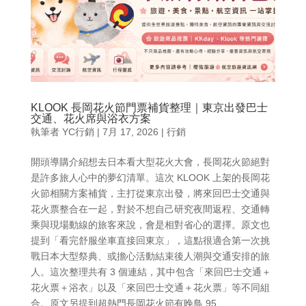
KLOOK 長岡花火節門票補貨整理｜東京出發巴士
交通、花火席與浴衣方案
執筆者
YC行銷
|
7月 17, 2026
|
行銷
開頭導購介紹想去日本看大型花火大會，長岡花火節絕對
是許多旅人心中的夢幻清單。這次 KLOOK 上架的長岡花
火節相關方案補貨，主打從東京出發，將來回巴士交通與
花火票整合在一起，對於不想自己研究夜間返程、交通轉
乘與現場動線的旅客來說，會是相對省心的選擇。原文也
提到「看完舒服坐車直接回東京」，這點很適合第一次挑
戰日本大型祭典、或擔心活動結束後人潮與交通安排的旅
人。這次整理共有 3 個連結，其中包含「來回巴士交通＋
花火票＋浴衣」以及「來回巴士交通＋花火票」等不同組
合。原文另提到超熱門長岡花火節有晚鳥 95...