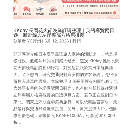
KKday 長岡花火節晚鳥訂購整理｜英語導覽兩日
遊、新幹線與左岸專屬方格席推薦
執筆者
YC行銷
|
6月 12, 2026
|
行銷
開頭導購介紹日本夏季最讓旅人期待的活動之一，就是規
模壯觀、氣氛熱烈的長岡祭大煙火。這次 KKday 推出長岡
花火節晚鳥訂購相關行程，對於想親眼欣賞日本經典煙
火、又不想自己研究交通與觀賞安排的旅客來說，是很值
得列入清單的選擇。本篇整理 3 個長岡煙火相關行程，包
含外語友善的英語導覽兩日觀光，也有結合新幹線往返與
左岸專屬方格席觀賞的日語導覽方案。若你正在規劃日本
東北、關東近郊或夏季祭典旅行，可以依照語言需求、景
點偏好與交通舒適度來挑選。另外，原文提供大戶／包團
專用優惠碼：結帳輸入 KKAFF1000A，可享滿 $10,000
折...