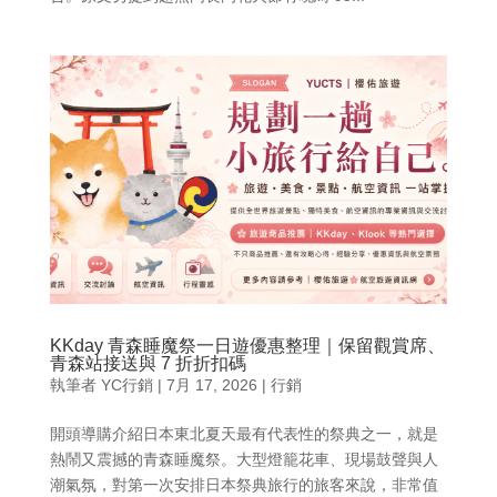
KKday 青森睡魔祭一日遊優惠整理｜保留觀賞席、
青森站接送與 7 折折扣碼
執筆者
YC行銷
|
7月 17, 2026
|
行銷
開頭導購介紹日本東北夏天最有代表性的祭典之一，就是
熱鬧又震撼的青森睡魔祭。大型燈籠花車、現場鼓聲與人
潮氣氛，對第一次安排日本祭典旅行的旅客來說，非常值