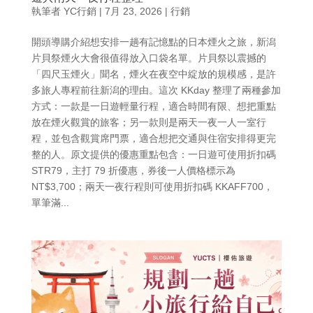
執筆者
YC行銷
|
7月 23, 2026
|
行銷
開頭導購介紹想安排一趟有記憶點的日本煙火之旅，新潟
片貝祭煙火大會很值得放入口袋名單。片貝祭以震撼的
「四尺玉煙火」聞名，煙火在夜空中綻放的規模感，是許
多旅人專程前往新潟的理由。這次 KKday 整理了兩種參加
方式：一款是一日遊輕量行程，適合時間有限、想把重點
放在煙火觀賞的旅客；另一款則是兩天一夜一人一室行
程，並包含觀賞席門票，適合想把交通與住宿安排得更完
整的人。原文提供的優惠重點包含：一日遊可使用折扣碼
STR79，主打 79 折優惠，券後一人價格標示為
NT$3,700；兩天一夜行程則可使用折扣碼 KKAFF700，
單筆滿...