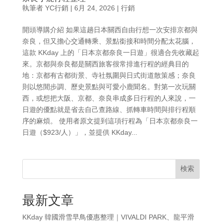
執筆者
YC行銷
|
6月 24, 2026
|
行銷
開頭導購介紹 如果這趟日本關西自由行想一次安排京都與
奈良，但又擔心交通轉乘、景點銜接和時間分配太花腦，
這款 KKday 上的「日本京都奈良一日遊」很適合先收藏起
來。京都與奈良都是關西旅客很常排進行程的經典目的
地：京都有古都街景、寺社氛圍與日式街道散策感；奈良
則以悠閒步調、歷史景點與可愛小鹿聞名。對第一次玩關
西，或想把大阪、京都、奈良串成多日行程的人來說，一
日遊的優點就是省去自己查路線、抓轉車時間與排行程順
序的麻煩。 使用者原文提到這項行程為「日本京都奈良一
日遊（$923/人）」，並提供 KKday...
検索
最新文章
KKday 韓國滑雪早鳥優惠整理｜VIVALDI PARK、龍平滑