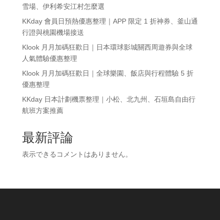
雪場、伊利希安江村怎麼選
KKday 會員日預熱優惠整理｜APP 限定 1 折神券、釜山通
行證與桃園機場接送
Klook 月月加碼狂歡日｜日本環球影城關西周遊券與全球
人氣體驗優惠整理
Klook 月月加碼狂歡日｜全球樂園、飯店與行程體驗 5 折
優惠整理
KKday 日本計劃機票整理｜小松、北九州、石垣島自由行
航班方案推薦
最新評論
表示できるコメントはありません。