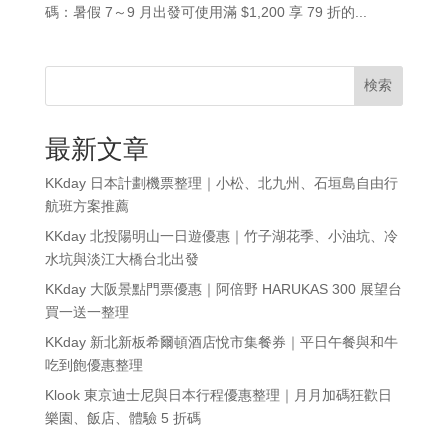
碼：暑假 7～9 月出發可使用滿 $1,200 享 79 折的...
検索
最新文章
KKday 日本計劃機票整理｜小松、北九州、石垣島自由行
航班方案推薦
KKday 北投陽明山一日遊優惠｜竹子湖花季、小油坑、冷
水坑與淡江大橋台北出發
KKday 大阪景點門票優惠｜阿倍野 HARUKAS 300 展望台
買一送一整理
KKday 新北新板希爾頓酒店悅市集餐券｜平日午餐與和牛
吃到飽優惠整理
Klook 東京迪士尼與日本行程優惠整理｜月月加碼狂歡日
樂園、飯店、體驗 5 折碼