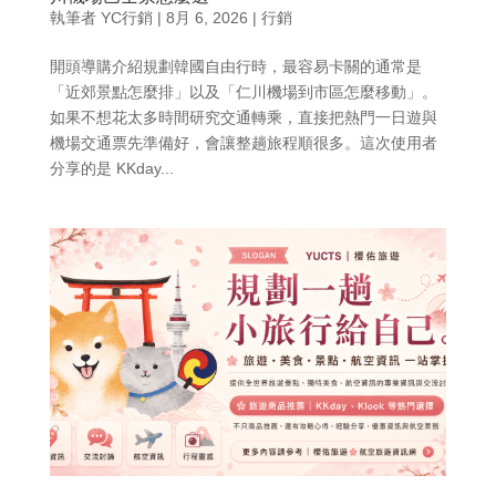
執筆者
YC行銷
|
8月 6, 2026
|
行銷
開頭導購介紹規劃韓國自由行時，最容易卡關的通常是
「近郊景點怎麼排」以及「仁川機場到市區怎麼移動」。
如果不想花太多時間研究交通轉乘，直接把熱門一日遊與
機場交通票先準備好，會讓整趟旅程順很多。這次使用者
分享的是 KKday...