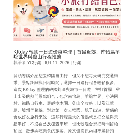
KKday 韓國一日遊優惠整理｜首爾近郊、南怡島羊
駝世界與釜山行程推薦
執筆者
YC行銷
|
6月 11, 2026
|
行銷
開頭導購介紹想去韓國自由行，但又不想每天研究交通轉
乘、景點距離與回程時間，選擇一日遊行程會輕鬆很多。
這次 KKday 整理的韓國郊區與城市一日遊，主打首爾、釜
山出發的熱門景點組合，包含南怡島、羊駝世界、小法國
村、鐵路自行車、晨靜樹木園、釜山全攻略，以及江華
島、坡州等路線。對於第一次去韓國、親子出遊、情侶約
會或好友旅行來說，這類行程最大的優點就是把交通與景
點串好，不必自己反覆查車班，也比較適合想把時間留給
拍照、散步與吃美食的旅客。原文也提供兩組專屬折扣