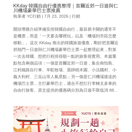
KKday 韓國自由行優惠整理｜首爾近郊一日遊與仁
川機場豪華巴士票推薦
執筆者
YC行銷
|
7月 23, 2026
|
行銷
開頭導購介紹準備安排韓國自由行，最容易卡關的通常不
是機票，而是「一天要去哪裡玩」以及「機場到市區怎麼
移動」。這次 KKday 推出的韓國旅遊優惠，剛好把首爾近
郊熱門一日遊與仁川機場豪華巴士票一起整理起來，對第
一次去韓國、想把行程排得順一點的旅客很實用。本篇重
點包含兩個品項：一個是首爾近郊一日遊，集合南怡島、
江村鐵路自行車、羊駝牧場、晨靜樹木園、小法國村、小
義大利村、三岳山等人氣景點；另一個是仁川機場接送的
機場巴士票，主打豪華巴士，適合不想扛行李轉太多車的
自由行旅客。原文提供的優惠碼分別為日遊不限低消 88...