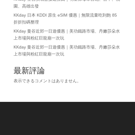
園、高雄出發
KKday 日本 KDDI 原生 eSIM 優惠｜無限流量吃到飽 85
折折扣碼整理
KKday 曼谷近郊一日遊優惠｜美功鐵路市場、丹嫩莎朵水
上市場與粉紅巨龍廟一次玩
KKday 曼谷近郊一日遊優惠｜美功鐵路市場、丹嫩莎朵水
上市場與粉紅巨龍廟一次玩
最新評論
表示できるコメントはありません。