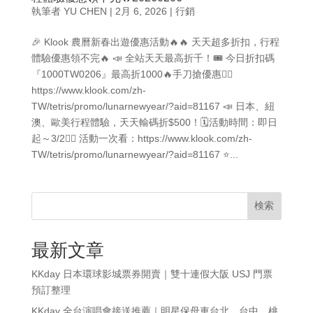
執筆者
YU CHEN
|
2月 6, 2026
|
行銷
🎉 Klook 農曆新春出遊優惠活動🔥🔥 天天超多折扣，行程
體驗優惠領不完🔥 📣 全站天天最高折千！🎟️ 今日折扣碼
『1000TW0206』最高折1000🔥手刀搶優惠👉🏻
https://www.klook.com/zh-
TW/tetris/promo/lunarnewyear/?aid=81167 📣 日本、紐
澳、歐美行程體驗，天天輸碼折$500！🗓️活動時間：即日
起～3/2👉🏻 活動一次看：https://www.klook.com/zh-
TW/tetris/promo/lunarnewyear/?aid=81167 ⭐...
検索
最新文章
KKday 日本環球影城票券開賣｜雙十連假大阪 USJ 門票
預訂整理
KKday 全台演唱會接送推薦｜明星保母車台北、台中、桃