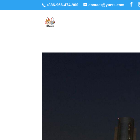
+886-966-474-900
contact@yucts.com