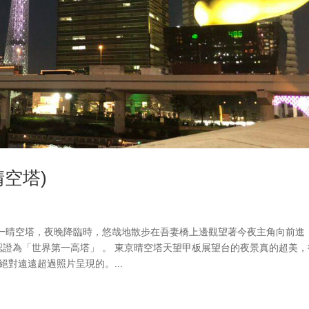
空塔)
一晴空塔，夜晚降臨時，悠哉地散步在吾妻橋上邊觀望著今夜主角向前進
認證為「世界第一高塔」 。 東京晴空塔天望甲板展望台的夜景真的超美，
對遠遠超過照片呈現的。...