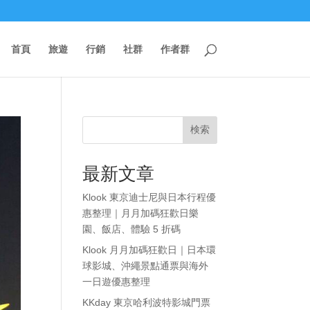
首頁
旅遊
行銷
社群
作者群
検索
最新文章
Klook 東京迪士尼與日本行程優
惠整理｜月月加碼狂歡日樂
園、飯店、體驗 5 折碼
Klook 月月加碼狂歡日｜日本環
球影城、沖繩景點通票與海外
一日遊優惠整理
KKday 東京哈利波特影城門票