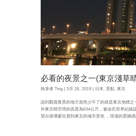
必看的夜景之一(東京淺草晴
執筆者
Ting
|
3月 26, 2019
|
日本
,
景點
,
東京
說到觀賞夜景的地方當然少不了的就是東京地標之
外東京晴空塔的高度為634公尺，被金氏世界紀錄
望台玻璃窗欣賞到東京的城市景色 ，現場的震撼感絕