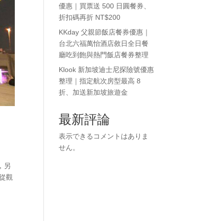
優惠｜買票送 500 日圓餐券、
折扣碼再折 NT$200
KKday 父親節飯店餐券優惠｜
台北六福萬怡酒店敘日全日餐
廳吃到飽與熱門飯店餐券整理
Klook 新加坡迪士尼探險號優惠
整理｜指定航次房型最高 8
折、加送新加坡旅遊金
最新評論
表示できるコメントはありま
せん。
，另
從觀