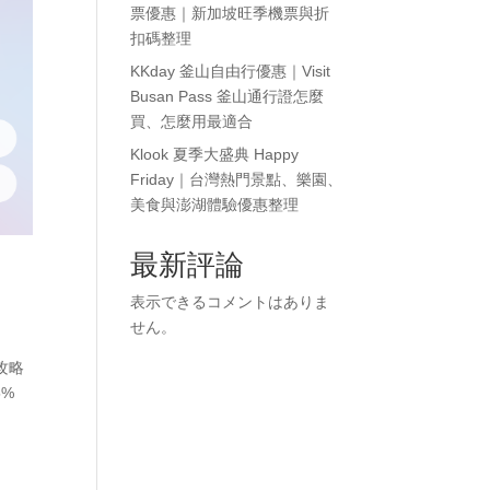
票優惠｜新加坡旺季機票與折
扣碼整理
KKday 釜山自由行優惠｜Visit
Busan Pass 釜山通行證怎麼
買、怎麼用最適合
Klook 夏季大盛典 Happy
Friday｜台灣熱門景點、樂園、
美食與澎湖體驗優惠整理
最新評論
表示できるコメントはありま
せん。
攻略
5%