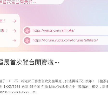
球巡展首次登台開賣啦～
面啟動，藤子・F・不二雄老師工作室首次完整曝光，錯過再等不知幾年！ 【搶票
折扣碼【KKNT95】再享 95折3️⃣ 台新太陽／玫瑰卡切換「韓瘋刷」權益，享 
/284637?cid=17725 🎨...