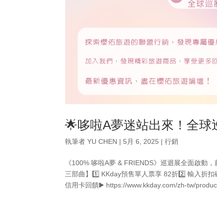
🌟哆啦A夢迷站出來！全
執筆者
YU CHEN
|
5月 6, 2025
|
行銷
《100% 哆啦A夢 & FRIENDS》巡迴展全
三部曲】1️⃣ KKday預售單人票享 82折2️⃣ 輸入
信用卡回饋▶️ https://www.kkday.com/zh-tw/product