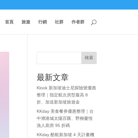
首頁
旅遊
行銷
社群
作者群
検索
最新文章
Klook 新加坡迪士尼探險號優惠
整理｜指定航次房型最高 8
折、加送新加坡旅遊金
KKday 美食餐券優惠整理｜台
中潮港城太陽百匯、野柳薆悅
漁人廚房 95 折碼
KKday 酷航新加坡 4 天計畫機