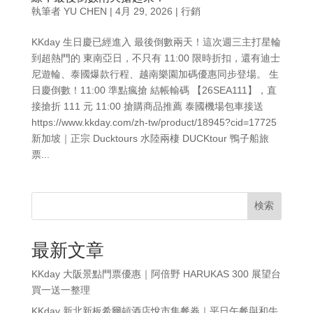
執筆者
YU CHEN
|
4月 29, 2026
|
行銷
KKday 生日慶已經進入 最後倒數兩天！這次週三主打星輪
到超熱門的 東南亞日，不只有 11:00 限時折扣，還有迪士
尼遊輪、泰國爆款行程、越南樂園加碼優惠同步登場。 生
日慶倒數！11:00 準點瘋搶 結帳輸碼 【26SEA111】，直
接搶折 111 元 11:00 搶購商品推薦 泰國機場包車接送
https://www.kkday.com/zh-tw/product/18945?cid=17725
新加坡｜正宗 Ducktours 水陸兩棲 DUCKtour 鴨子船旅
票...
検索
最新文章
KKday 大阪景點門票優惠｜阿倍野 HARUKAS 300 展望台
買一送一整理
KKday 新北新板希爾頓酒店悅市集餐券｜平日午餐與和牛