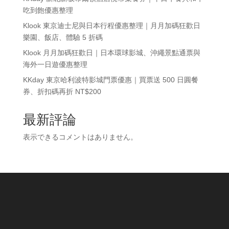
吃到飽優惠整理
Klook 東京迪士尼與日本行程優惠整理｜月月加碼狂歡日
樂園、飯店、體驗 5 折碼
Klook 月月加碼狂歡日｜日本環球影城、沖繩景點通票與
海外一日遊優惠整理
KKday 東京哈利波特影城門票優惠｜買票送 500 日圓餐
券、折扣碼再折 NT$200
最新評論
表示できるコメントはありません。