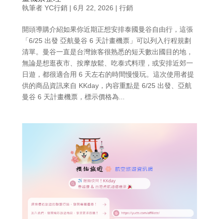
執筆者
YC行銷
|
6月 22, 2026
|
行銷
開頭導購介紹如果你近期正想安排泰國曼谷自由行，這張
「6/25 出發 亞航曼谷 6 天計畫機票」可以列入行程規劃
清單。曼谷一直是台灣旅客很熟悉的短天數出國目的地，
無論是想逛夜市、按摩放鬆、吃泰式料理，或安排近郊一
日遊，都很適合用 6 天左右的時間慢慢玩。這次使用者提
供的商品資訊來自 KKday，內容重點是 6/25 出發、亞航
曼谷 6 天計畫機票，標示價格為...