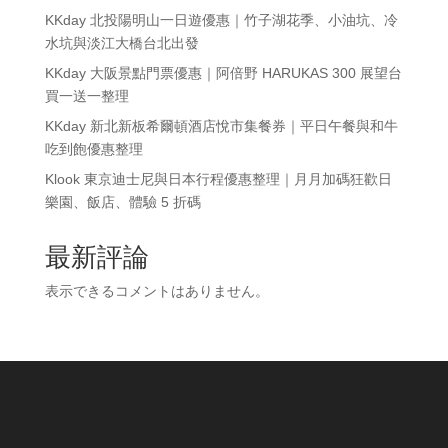
KKday 北投陽明山一日遊優惠｜竹子湖花季、小油坑、冷
水坑與淡江大橋台北出發
KKday 大阪景點門票優惠｜阿倍野 HARUKAS 300 展望台
買一送一整理
KKday 新北新板希爾頓酒店悅市集餐券｜平日午餐與和牛
吃到飽優惠整理
Klook 東京迪士尼與日本行程優惠整理｜月月加碼狂歡日
樂園、飯店、體驗 5 折碼
最新評論
表示できるコメントはありません。