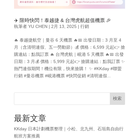
✈️ 限時快閃！泰越捷 & 台灣虎航超值機票 🎉
執筆者
YU CHEN
|
2月 13, 2025
|
行銷
🔥 泰越捷航空｜曼谷 6 天機票 🔥📅 出發日期：3 月至 4
月（含清明連假、五一勞動節）💰 價格：6,599 元起👉 搶
購連結：點我訂票 🔥 台灣虎航｜峴港 5 天機票 🔥📅 出發
日期：3 月💰 價格：5,999 元起👉 搶購連結：點我訂票 ✨
熱門連假期間！機位有限，快來搶購！ ✨ #KKday #聯盟
行銷 #曼谷機票 #峴港機票 #快閃促銷 #清明連假...
検索
最新文章
KKday 日本計劃機票整理｜小松、北九州、石垣島自由行
航班方案推薦