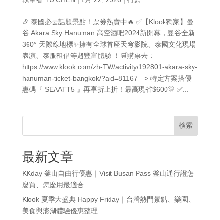
🎉 泰國必去話題景點！票券熱賣中🔥 ✅【Klook獨家】曼
谷 Akara Sky Hanuman 高空酒吧2024新開幕，曼谷全新
360° 天際線地標✨擁有全球首座天穹影院、泰國文化現場
表演、泰服租借等超豐富體驗 ！🛒購票去：
https://www.klook.com/zh-TW/activity/192801-akara-sky-
hanuman-ticket-bangkok/?aid=81167—> 特定方案搭優
惠碼『 SEAATT5 』再享折上折！最高現省$600🎊 ✅...
検索
最新文章
KKday 釜山自由行優惠｜Visit Busan Pass 釜山通行證怎
麼買、怎麼用最適合
Klook 夏季大盛典 Happy Friday｜台灣熱門景點、樂園、
美食與澎湖體驗優惠整理