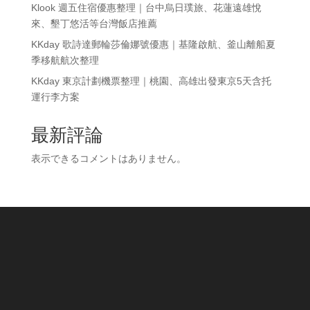
Klook 週五住宿優惠整理｜台中烏日璞旅、花蓮遠雄悅
來、墾丁悠活等台灣飯店推薦
KKday 歌詩達郵輪莎倫娜號優惠｜基隆啟航、釜山離船夏
季移航航次整理
KKday 東京計劃機票整理｜桃園、高雄出發東京5天含托
運行李方案
最新評論
表示できるコメントはありません。