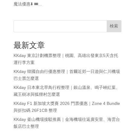
魔法優惠⬇️ 🎟️...
検索
最新文章
KKday 東京計劃機票整理｜桃園、高雄出發東京5天含托
運行李方案
KKday 韓國自由行優惠整理｜首爾近郊一日遊與仁川機場
巴士票怎麼選
KKday 日本東北早鳥行程整理｜銀山溫泉、鳴子峽紅葉、
藏王樹冰與狐狸村怎麼選
KKday F1 新加坡大獎賽 2026 門票優惠｜Zone 4 Bundle
與折扣碼 26F1CB 整理
KKday 釜山機場接駁推薦｜金海機場往返廣安里、海雲台
飯店巴士整理