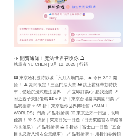
📣 開賣通知！魔法世界召喚你 🔮
執筆者
YU CHEN
|
3月 12, 2025
|
行銷
🏰 東京哈利波特影城「六月入場門票」🔥 今日 3/12 開
搶！ 🎩 期間限定！三巫鬥法大賽 🚂 跳上霍格華茲特快
車，體驗沉浸式魔法世界！ 🔗 立即訂票👉 點我搶購 📍
附近親子景點優惠 🏰 ⭐ 8 折｜東京台場樂高樂園門票 🔗
點我搶購 ⭐ 65 折｜東京迷你世界博物館（SMALL
WORLDS）門票 🔗 點我搶購 🚶‍♂️ 東京近郊一日遊，限時
優惠！ 🎌 5 折起｜東京日光一日遊（日光東照宮＆華嚴瀑
布＆溫泉） 🔗 點我搶購 🗻 6 折起｜富士山一日遊（五合
目＆忍野八海＆全景纜車） 🔗 點我搶購 ✨ 用折扣券解鎖