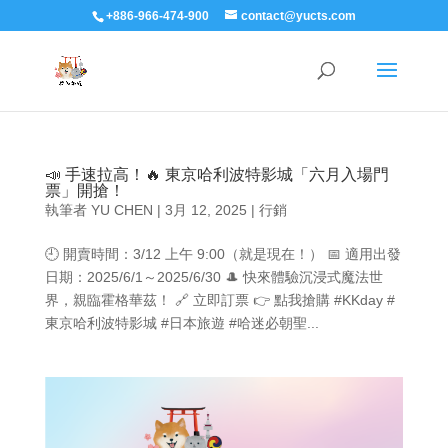
+886-966-474-900
contact@yucts.com
📣 手速拉高！🔥 東京哈利波特影城「六月入場門
票」開搶！
執筆者
YU CHEN
|
3月 12, 2025
|
行銷
🕘 開賣時間：3/12 上午 9:00（就是現在！） 📅 適用出發
日期：2025/6/1～2025/6/30 🎩 快來體驗沉浸式魔法世
界，親臨霍格華茲！ 🔗 立即訂票 👉 點我搶購 #KKday #
東京哈利波特影城 #日本旅遊 #哈迷必朝聖...