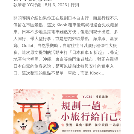
執筆者
YC行銷
|
8月 6, 2026
|
行銷
開頭導購介紹如果你正在規劃日本自由行，而且行程不只
停留在市區景點，這次 Klook 租車優惠就很適合先收藏起
來。日本不少地區搭電車雖然方便，但遇到親子出遊、多
人同行、帶大型行李，或是想跑郊區景點、海岸線、溫泉
鄉、Outlet、自然景觀時，自駕往往可以讓行程彈性大很
多。這次原文提到的活動主打「日本租車 5 折起」，指定
地區包含福岡、沖繩、東京等熱門旅遊城市，對正在觀望
日本自駕的旅客來說，是可以提前比較與安排的租車入
口。這次整理的重點不是單一車款，而是 Klook...