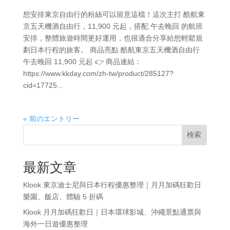
想安排東京自由行的粉絲可以留意這檔！這次主打 酷航東
京五天機酒自由行，11,900 元起，搭配 午去晚回 的航班
安排，整體旅遊時間更好運用，也很適合分享給想輕鬆規
劃日本行程的旅客。 商品亮點 酷航東京五天機酒自由行
午去晚回 11,900 元起 👉 商品連結：
https://www.kkday.com/zh-tw/product/285127?
cid=17725...
« 前のエントリー
検索
最新文章
Klook 東京迪士尼與日本行程優惠整理｜月月加碼狂歡日
樂園、飯店、體驗 5 折碼
Klook 月月加碼狂歡日｜日本環球影城、沖繩景點通票與
海外一日遊優惠整理