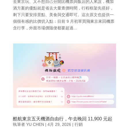
去東京玩、又不想自己分開比機票與飯店的人來說，機加
酒方案的優點就是省去大量查價時間，行程框架先搭好，
剩下只要安排景點、美食與交通即可。這次原文也提供一
個很有感的比價切入點：目前 9 月初單買飛東京來回機票
含行李，外面市場價隨便都要超過...
酷航東京五天機酒自由行，午去晚回 11,900 元起
執筆者
YU CHEN
|
4月 29, 2026
|
行銷