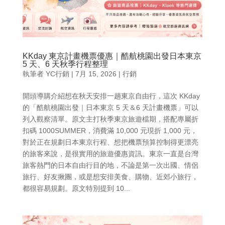
KKday 東京計畫機票優惠｜酷航桃園出發日本東京
5 天、6 天秋季行程整理
執筆者
YC行銷
|
7月 15, 2026
|
行銷
開頭導購介紹想在秋天安排一趟東京自由行，這次 KKday
的「酷航桃園出發｜日本東京 5 天＆6 天計畫機票」可以
列入觀察清單。原文主打秋季東京旅遊檔期，搭配專屬折
扣碼 1000SUMMER，消費滿 10,000 元現折 1,000 元，
對於正在規劃日本東京行程、想把機票預算控制得更漂亮
的旅客來說，是很實用的旅遊優惠資訊。東京一直是台灣
旅客熱門的日本自由行目的地，不論是第一次出國、情侶
旅行、好友揪團，或是想安排美食、購物、近郊小旅行，
都很容易規劃。原文特別提到 10...