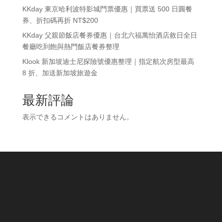
KKday 東京哈利波特影城門票優惠｜買票送 500 日圓餐
券、折扣碼再折 NT$200
KKday 父親節飯店餐券優惠｜台北六福萬怡酒店敘日全日
餐廳吃到飽與熱門飯店餐券整理
Klook 新加坡迪士尼探險號優惠整理｜指定航次房型最高
8 折、加送新加坡旅遊金
最新評論
表示できるコメントはありません。