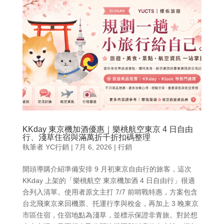
KKday 東京機加酒優惠｜樂桃航空東京 4 日自由
行、淺草住宿與滿萬折千折扣碼整理
執筆者
YC行銷
|
7月 6, 2026
|
行銷
開頭導購介紹準備安排 9 月初東京自由行的旅客，這次
KKday 上架的「樂桃航空 東京機加酒 4 日自由行」很適
合列入清單。使用者原文主打 7/7 前哨戰特惠，方案包含
台北飛東京來回機票、托運行李與稅金，再加上 3 晚東京
市區住宿，住宿地點為淺草，並標示保證非青旅。對於想