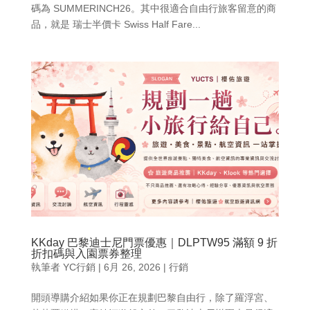
碼為 SUMMERINCH26。其中很適合自由行旅客留意的商
品，就是 瑞士半價卡 Swiss Half Fare...
KKday 巴黎迪士尼門票優惠｜DLPTW95 滿額 9 折
折扣碼與入園票券整理
執筆者
YC行銷
|
6月 26, 2026
|
行銷
開頭導購介紹如果你正在規劃巴黎自由行，除了羅浮宮、