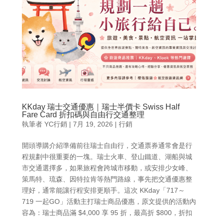
KKday 瑞士交通優惠｜瑞士半價卡 Swiss Half
Fare Card 折扣碼與自由行交通整理
執筆者
YC行銷
|
7月 19, 2026
|
行銷
開頭導購介紹準備前往瑞士自由行，交通票券通常會是行
程規劃中很重要的一塊。瑞士火車、登山鐵道、湖船與城
市交通選擇多，如果旅程會跨城市移動，或安排少女峰、
策馬特、琉森、因特拉肯等熱門路線，事先把交通優惠整
理好，通常能讓行程安排更順手。這次 KKday「717～
719 一起GO」活動主打瑞士商品優惠，原文提供的活動內
容為：瑞士商品滿 $4,000 享 95 折，最高折 $800，折扣