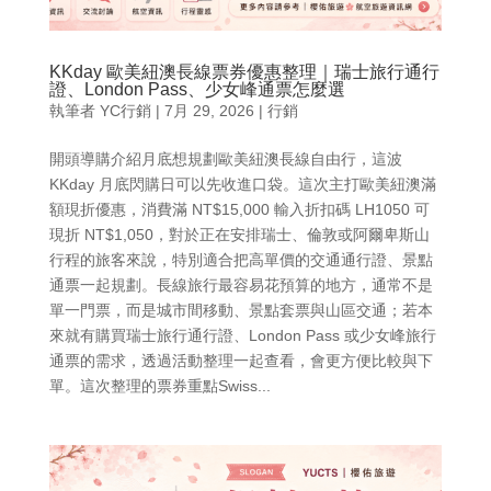
KKday 歐美紐澳長線票券優惠整理｜瑞士旅行通行
證、London Pass、少女峰通票怎麼選
執筆者
YC行銷
|
7月 29, 2026
|
行銷
開頭導購介紹月底想規劃歐美紐澳長線自由行，這波
KKday 月底閃購日可以先收進口袋。這次主打歐美紐澳滿
額現折優惠，消費滿 NT$15,000 輸入折扣碼 LH1050 可
現折 NT$1,050，對於正在安排瑞士、倫敦或阿爾卑斯山
行程的旅客來說，特別適合把高單價的交通通行證、景點
通票一起規劃。長線旅行最容易花預算的地方，通常不是
單一門票，而是城市間移動、景點套票與山區交通；若本
來就有購買瑞士旅行通行證、London Pass 或少女峰旅行
通票的需求，透過活動整理一起查看，會更方便比較與下
單。這次整理的票券重點Swiss...