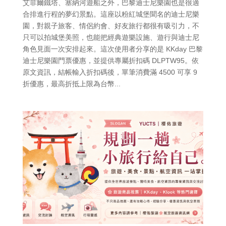
艾菲爾鐵塔、塞納河遊船之外，巴黎迪士尼樂園也是很適
合排進行程的夢幻景點。這座以粉紅城堡聞名的迪士尼樂
園，對親子旅客、情侶約會、好友旅行都很有吸引力，不
只可以拍城堡美照，也能把經典遊樂設施、遊行與迪士尼
角色見面一次安排起來。這次使用者分享的是 KKday 巴黎
迪士尼樂園門票優惠，並提供專屬折扣碼 DLPTW95。依
原文資訊，結帳輸入折扣碼後，單筆消費滿 4500 可享 9
折優惠，最高折抵上限為台幣...