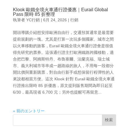
Klook 歐鐵全境火車通行證優惠｜Eurail Global
Pass 限時 85 折整理
執筆者
YC行銷
|
6月 24, 2026
|
行銷
開頭導購介紹想安排歐洲自由行，交通預算通常是最需要
提前規劃的一塊。尤其是打算一次玩多個國家、城市之間
以火車移動的旅客，Eurail 歐鐵全境火車通行證會是很值
得先研究的票券。這張通行證主打歐洲鐵路跨國移動，適
合把巴黎、阿姆斯特丹、布魯塞爾、法蘭克福、瑞士城
市、義大利城市等串成一趟路線的旅人，不用每一段都分
開比價與重新購票，對自由行新手或想保留行程彈性的人
來說都相當方便。這次 Klook 針對 Eurail 歐鐵全境火車通
行證推出限時 85 折優惠，原文提到販售期間為即日起至
6/30，最高現省 6,700 元；另外也提醒可再留意...
« 前のエントリー
検索