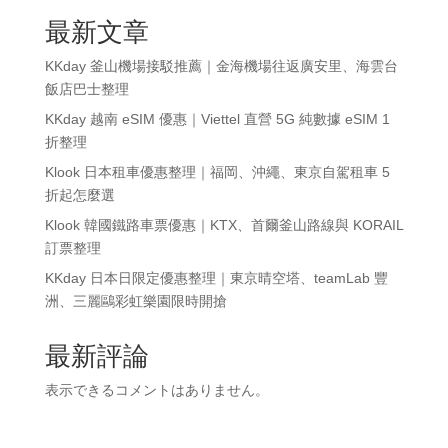
最新文章
KKday 釜山機場接駁推薦｜金海機場往返廣安里、海雲台
飯店巴士整理
KKday 越南 eSIM 優惠｜Viettel 直營 5G 純數據 eSIM 1
折整理
Klook 日本租車優惠整理｜福岡、沖繩、東京自駕租車 5
折起怎麼選
Klook 韓國鐵路車票優惠｜KTX、首爾釜山路線與 KORAIL
訂票整理
KKday 日本日限定優惠整理｜東京晴空塔、teamLab 豐
洲、三麗鷗彩虹樂園限時開搶
最新評論
表示できるコメントはありません。