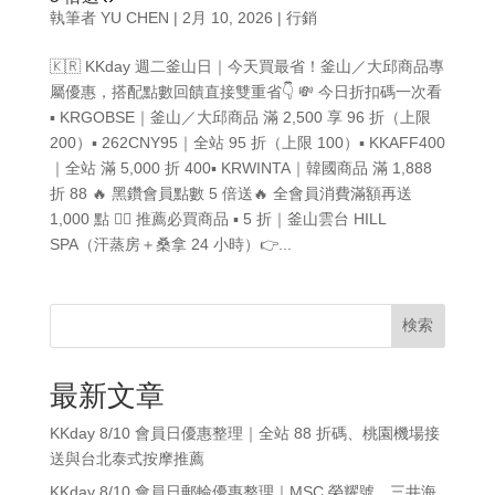
執筆者
YU CHEN
|
2月 10, 2026
|
行銷
🇰🇷 KKday 週二釜山日｜今天買最省！釜山／大邱商品專
屬優惠，搭配點數回饋直接雙重省👇 💸 今日折扣碼一次看
▪ KRGOBSE｜釜山／大邱商品 滿 2,500 享 96 折（上限
200）▪ 262CNY95｜全站 95 折（上限 100）▪ KKAFF400
｜全站 滿 5,000 折 400▪ KRWINTA｜韓國商品 滿 1,888
折 88 🔥 黑鑽會員點數 5 倍送🔥 全會員消費滿額再送
1,000 點 🧖‍♀️ 推薦必買商品 ▪ 5 折｜釜山雲台 HILL
SPA（汗蒸房＋桑拿 24 小時）👉...
検索
最新文章
KKday 8/10 會員日優惠整理｜全站 88 折碼、桃園機場接
送與台北泰式按摩推薦
KKday 8/10 會員日郵輪優惠整理｜MSC 榮耀號、三井海