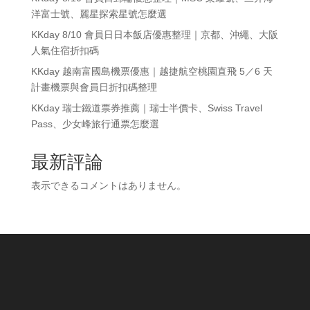
洋富士號、麗星探索星號怎麼選
KKday 8/10 會員日日本飯店優惠整理｜京都、沖繩、大阪
人氣住宿折扣碼
KKday 越南富國島機票優惠｜越捷航空桃園直飛 5／6 天
計畫機票與會員日折扣碼整理
KKday 瑞士鐵道票券推薦｜瑞士半價卡、Swiss Travel
Pass、少女峰旅行通票怎麼選
最新評論
表示できるコメントはありません。