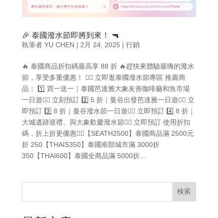
🎉 泰國潑水節即將到來！ 🔫
執筆者
YU CHEN
|
2月 24, 2025
|
行銷
🔥 泰國商品折扣碼最高享 88 折 🔥趕快來體驗最嗨的潑水
節，享受多重優惠！ 👉🏻 立即逛泰國潑水節專區 推薦商
品： 1️⃣ 買一送一｜泰國芭達雅大象友善咖啡廳和魚市場
一日遊👉🏻 立刻預訂 2️⃣ 5 折｜曼谷出發芭達雅一日遊👉🏻 立
即預訂 3️⃣ 8 折｜曼谷潑水節一日遊👉🏻 立即預訂 4️⃣ 8 折｜
大城遺跡巡禮、與大象歡慶潑水節👉🏻 立即預訂 使用折扣
碼，折上折更優惠👇🏻【SEATH2500】泰國商品滿 2500元
折 250【THAIS350】泰國南部城市滿 3000折
350【THAI600】泰國全商品滿 5000折...
検索