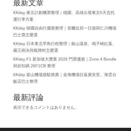
最新文章
KKday 東京計劃機票整理｜桃園、高雄出發東京5天含托
運行李方案
KKday 韓國自由行優惠整理｜首爾近郊一日遊與仁川機場
巴士票怎麼選
KKday 日本東北早鳥行程整理｜銀山溫泉、鳴子峽紅葉、
藏王樹冰與狐狸村怎麼選
KKday F1 新加坡大獎賽 2026 門票優惠｜Zone 4 Bundle
與折扣碼 26F1CB 整理
KKday 釜山機場接駁推薦｜金海機場往返廣安里、海雲台
飯店巴士整理
最新評論
表示できるコメントはありません。