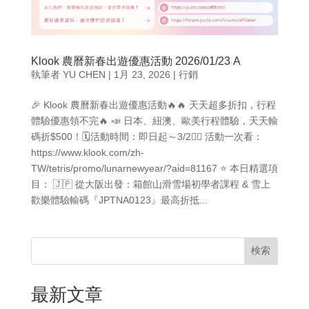
Klook 農曆新春出遊優惠活動 2026/01/23 A
執筆者
YU CHEN
|
1月 23, 2026
|
行銷
🎉 Klook 農曆新春出遊優惠活動🔥🔥 天天超多折扣，行程
體驗優惠領不完🔥 📣 日本、紐澳、歐美行程體驗，天天輸
碼折$500！🗓️活動時間：即日起～3/2👉🏻 活動一次看：
https://www.klook.com/zh-
TW/tetris/promo/lunarnewyear/?aid=81167 ⭐ 本日精選項
目： 🇯🇵 從大阪出發：箱館山滑雪場初學者課程 & 雪上
歡樂體驗輸碼『JPTNA0123』最高折抵...
検索
最新文章