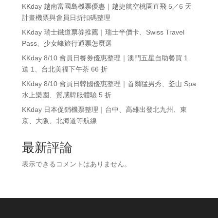
KKday 越南富國島機票優惠｜越捷航空桃園直飛 5／6 天
計畫機票與會員日折扣碼整理
KKday 瑞士鐵道票券推薦｜瑞士半價卡、Swiss Travel
Pass、少女峰旅行通票怎麼選
KKday 8/10 會員日餐券優惠整理｜澳門五星自助餐買 1
送 1、台北美福下午茶 66 折
KKday 8/10 會員日韓國優惠整理｜首爾猛男秀、釜山 Spa
水上樂園、質感韓服體驗 5 折
KKday 日本促銷機票整理｜台中、高雄出發北九州、東
京、大阪、北海道等航線
最新評論
表示できるコメントはありません。