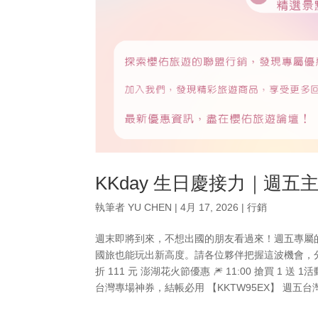
KKday 生日慶接力｜週
執筆者
YU CHEN
|
4月 17, 2026
|
行銷
週末即將到來，不想出國的朋友看過來！週五專屬的
國旅也能玩出新高度。請各位夥伴把握這波機會，分享給
折 111 元 澎湖花火節優惠 🎆 11:00 搶買 1 送 1活動連結：h
台灣專場神券，結帳必用 【KKTW95EX】 週五台灣日專屬