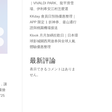
｜VIVALDI PARK、龍平滑雪
場、伊利希安江村怎麼選
KKday 會員日預熱優惠整理｜
APP 限定 1 折神券、釜山通行
證與桃園機場接送
Klook 月月加碼狂歡日｜日本環
球影城關西周遊券與全球人氣
體驗優惠整理
最新評論
表示できるコメントはありま
せん。
程，讓
接搶
725