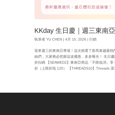
KKday 生日慶｜週三東
執筆者
YU CHEN
|
4月 15, 2026
|
行銷
迎來週三的東南亞專場！這次精選了新馬泰越最熱門
絲們，大家務必把握這波優惠，多多曝光！ 生日慶限時優
折扣碼 【SEAWED2】東南亞商品「不限低消」享 9
折（上限折抵 120） 【THREADS10】Thread