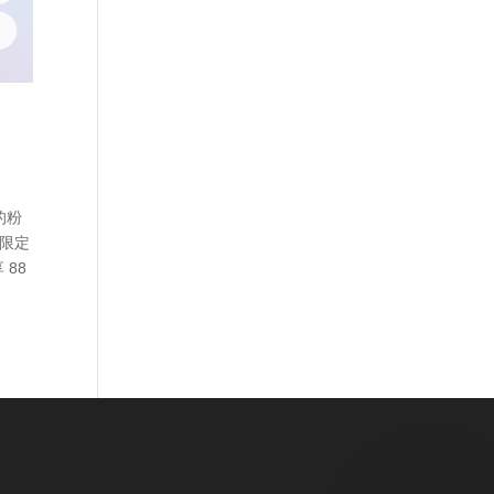
的粉
群限定
 88