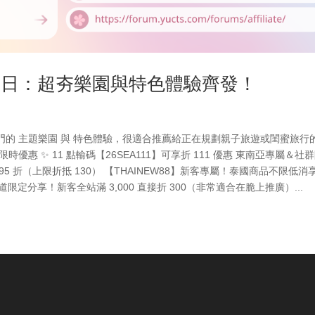
南亞日：超夯樂園與特色體驗齊發！
的 主題樂園 與 特色體驗，很適合推薦給正在規劃親子旅遊或閨蜜旅行
惠 ✨ 11 點輸碼【26SEA111】可享折 111 優惠 東南亞專屬＆社
5 折（上限折抵 130） 【THAINEW88】新客專屬！泰國商品不限低消享
s 渠道限定分享！新客全站滿 3,000 直接折 300（非常適合在脆上推廣）...