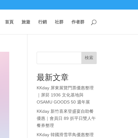
首頁
旅遊
行銷
社群
作者群
検索
最新文章
KKday 屏東展覽門票優惠整理
｜屏菸 1936 文化基地與
OSAMU GOODS 50 週年展
KKday 新竹喜來登盛宴自助餐
優惠｜會員日 89 折平日雙人午
餐券整理
KKday 韓國滑雪早鳥優惠整理