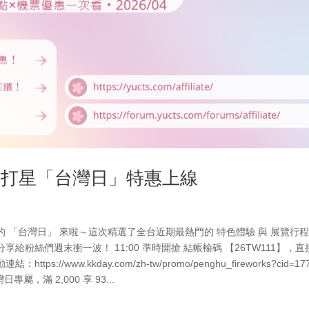
五主打星「台灣日」特惠上線
 「台灣日」 來啦～這次精選了全台近期最熱門的 特色體驗 與 展覽行
粉絲們週末衝一波！ 11:00 準時開搶 結帳輸碼 【26TW111】，直
ttps://www.kkday.com/zh-tw/promo/penghu_fireworks?cid=17
，滿 2,000 享 93...