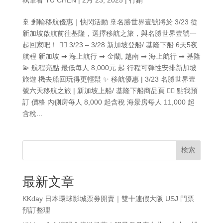
🚢 郵輪移航優惠｜快閃活動 🚢名勝世界壹號將於 3/23 從
新加坡啟航前往基隆，選擇移航之旅，與名勝世界壹號一
起回家吧！ 👉🏻 3/23 – 3/28 新加坡登船/ 基隆下船 6天5夜
航程 新加坡 ➡ 海上航行 ➡ 金蘭, 越南 ➡ 海上航行 ➡ 基隆
💫 航程亮點 最低每人 8,000元 起 行程可彈性安排新加坡
旅遊 機去船回玩得更輕鬆 ✨ 移航優惠 | 3/23 名勝世界壹
號六天移航之旅 | 新加坡上船/ 基隆下船商品頁 👉🏻 點我預
訂 價格 內側房每人 8,000 起含稅 海景房每人 11,000 起
含稅...
検索
最新文章
KKday 日本環球影城票券開賣｜雙十連假大阪 USJ 門票
預訂整理