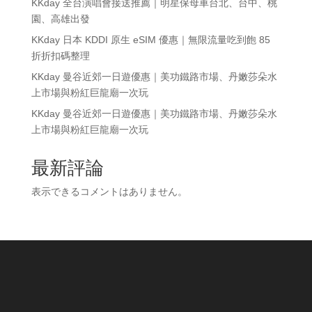
KKday 全台演唱會接送推薦｜明星保母車台北、台中、桃
園、高雄出發
KKday 日本 KDDI 原生 eSIM 優惠｜無限流量吃到飽 85
折折扣碼整理
KKday 曼谷近郊一日遊優惠｜美功鐵路市場、丹嫩莎朵水
上市場與粉紅巨龍廟一次玩
KKday 曼谷近郊一日遊優惠｜美功鐵路市場、丹嫩莎朵水
上市場與粉紅巨龍廟一次玩
最新評論
表示できるコメントはありません。