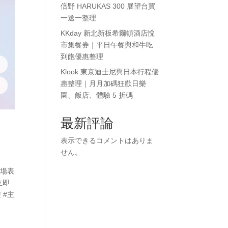
倍野 HARUKAS 300 展望台買
一送一整理
KKday 新北新板希爾頓酒店悅
市集餐券｜平日午餐與和牛吃
到飽優惠整理
Klook 東京迪士尼與日本行程優
惠整理｜月月加碼狂歡日樂
園、飯店、體驗 5 折碼
最新評論
表示できるコメントはありま
せん。
現場表
立即
遊 #主