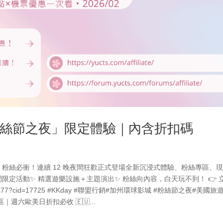
「粉絲節之夜」限定體驗｜內含折扣碼
 粉絲必衝！連續 12 晚夜間狂歡正式登場全新沉浸式體驗、粉絲專區、
夜間限定活動✨ 精選遊樂設施＋主題演出✨ 粉絲向內容，白天玩不到！ 👉 
duct/570477?cid=17725 #KKday #聯盟行銷#加州環球影城 #粉絲節之夜#美國旅
｜週六歐美日折扣必收 🇪🇺...