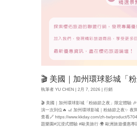
🎬 美國｜加州環球影城
執筆者
YU CHEN
|
2月 7, 2026
|
行銷
🎬 美國｜加州環球影城「粉絲節之夜」限定體驗 
演一次到位🔥 🎢 加州環球影城｜粉絲節之夜✨ 
查看🔗 https://www.kkday.com/zh-tw/pro
題樂園#沉浸式體驗 #歐美旅行 🌍 歐洲旅遊優惠專區