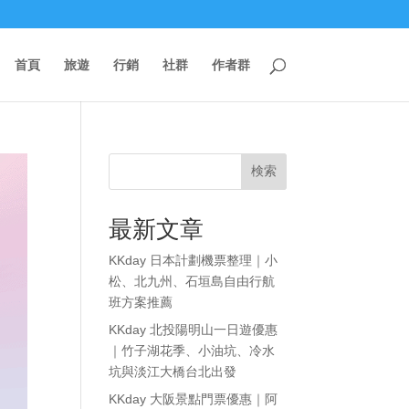
首頁
旅遊
行銷
社群
作者群
検索
最新文章
KKday 日本計劃機票整理｜小
松、北九州、石垣島自由行航
班方案推薦
KKday 北投陽明山一日遊優惠
｜竹子湖花季、小油坑、冷水
坑與淡江大橋台北出發
KKday 大阪景點門票優惠｜阿