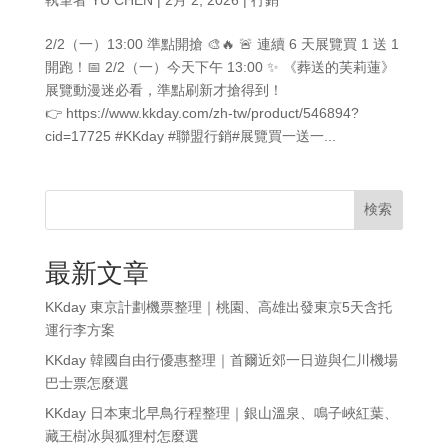
2/2（一）13:00 準點開搶 🎨🔥 🚨 連續 6 天展覽買 1 送 1
開跑！📅 2/2（一）今天下午 13:00 ✨ 《葬送的芙莉蓮》
展覽動漫迷必看，準點刷新才搶得到！
👉 https://www.kkday.com/zh-tw/product/546894?
cid=17725 #KKday #聯盟行銷#展覽買一送一...
検索
最新文章
KKday 東京計劃機票整理｜桃園、高雄出發東京5天含托
運行李方案
KKday 韓國自由行優惠整理｜首爾近郊一日遊與仁川機場
巴士票怎麼選
KKday 日本東北早鳥行程整理｜銀山溫泉、鳴子峽紅葉、
藏王樹冰與狐狸村怎麼選