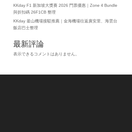
KKday F1 新加坡大獎賽 2026 門票優惠｜Zone 4 Bundle
與折扣碼 26F1CB 整理
KKday 釜山機場接駁推薦｜金海機場往返廣安里、海雲台
飯店巴士整理
最新評論
表示できるコメントはありません。