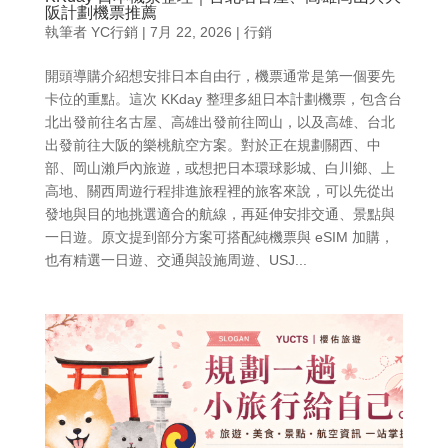
阪計劃機票推薦
執筆者
YC行銷
|
7月 22, 2026
|
行銷
開頭導購介紹想安排日本自由行，機票通常是第一個要先
卡位的重點。這次 KKday 整理多組日本計劃機票，包含台
北出發前往名古屋、高雄出發前往岡山，以及高雄、台北
出發前往大阪的樂桃航空方案。對於正在規劃關西、中
部、岡山瀨戶內旅遊，或想把日本環球影城、白川鄉、上
高地、關西周遊行程排進旅程裡的旅客來說，可以先從出
發地與目的地挑選適合的航線，再延伸安排交通、景點與
一日遊。原文提到部分方案可搭配純機票與 eSIM 加購，
也有精選一日遊、交通與設施周遊、USJ...