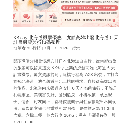
KKday 北海道機票優惠｜虎航高雄出發北海道 6 天
計畫機票與折扣碼整理
執筆者
YC行銷
|
7月 17, 2026
|
行銷
開頭導購介紹暑假想安排日本北海道自由行，從南部出發
的旅客可以留意這次 KKday 上架的虎航高雄北海道 6 天
計畫機票。原文資訊提到，這檔行程為 7/23 出發，主打高
雄飛北海道，適合想避開北上桃園機場、直接從高雄出國
的旅客。北海道向來很適合安排 6 天左右的旅行，不論是
札幌市區、美瑛富良野、登別溫泉、小樽散策，或是親
子、情侶、好友同行，都能依照航班與住宿搭配出不同玩
法。這次原文提供的重點相當明確：票價標示為 11,388，
含稅、含機上餐，並含行李 20KG；另有「保證有位」與
7/20 10:00...