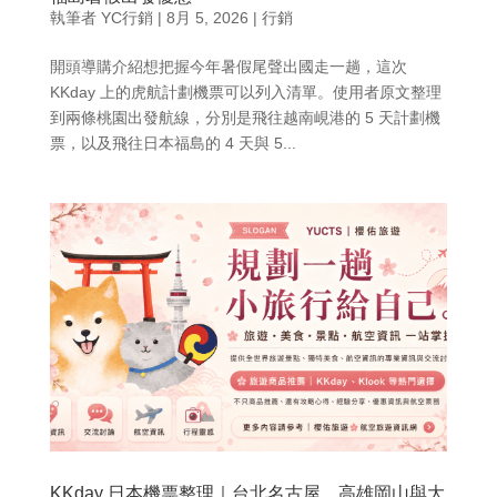
執筆者
YC行銷
|
8月 5, 2026
|
行銷
開頭導購介紹想把握今年暑假尾聲出國走一趟，這次
KKday 上的虎航計劃機票可以列入清單。使用者原文整理
到兩條桃園出發航線，分別是飛往越南峴港的 5 天計劃機
票，以及飛往日本福島的 4 天與 5...
KKday 日本機票整理｜台北名古屋、高雄岡山與大