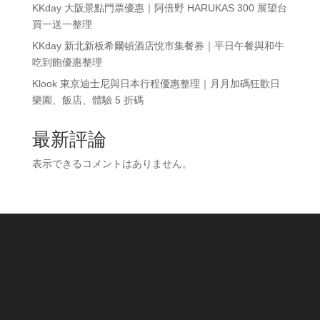
KKday 大阪景點門票優惠｜阿倍野 HARUKAS 300 展望台
買一送一整理
KKday 新北新板希爾頓酒店悅市集餐券｜平日午餐與和牛
吃到飽優惠整理
Klook 東京迪士尼與日本行程優惠整理｜月月加碼狂歡日
樂園、飯店、體驗 5 折碼
最新評論
表示できるコメントはありません。