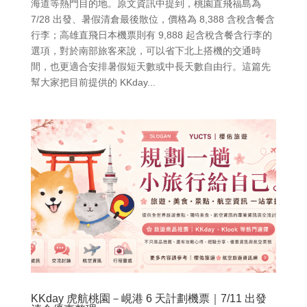
海道等熱門目的地。原文資訊中提到，桃園直飛福島為
7/28 出發、暑假清倉最後散位，價格為 8,388 含稅含餐含
行李；高雄直飛日本機票則有 9,888 起含稅含餐含行李的
選項，對於南部旅客來說，可以省下北上搭機的交通時
間，也更適合安排暑假短天數或中長天數自由行。這篇先
幫大家把目前提供的 KKday...
KKday 虎航桃園－峴港 6 天計劃機票｜7/11 出發