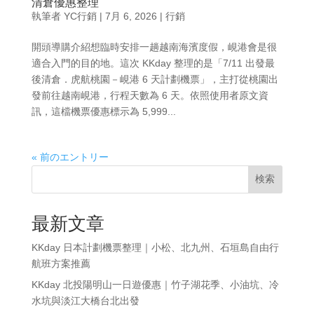
清倉優惠整理
執筆者
YC行銷
|
7月 6, 2026
|
行銷
開頭導購介紹想臨時安排一趟越南海濱度假，峴港會是很
適合入門的目的地。這次 KKday 整理的是「7/11 出發最
後清倉．虎航桃園－峴港 6 天計劃機票」，主打從桃園出
發前往越南峴港，行程天數為 6 天。依照使用者原文資
訊，這檔機票優惠標示為 5,999...
« 前のエントリー
検索
最新文章
KKday 日本計劃機票整理｜小松、北九州、石垣島自由行
航班方案推薦
KKday 北投陽明山一日遊優惠｜竹子湖花季、小油坑、冷
水坑與淡江大橋台北出發