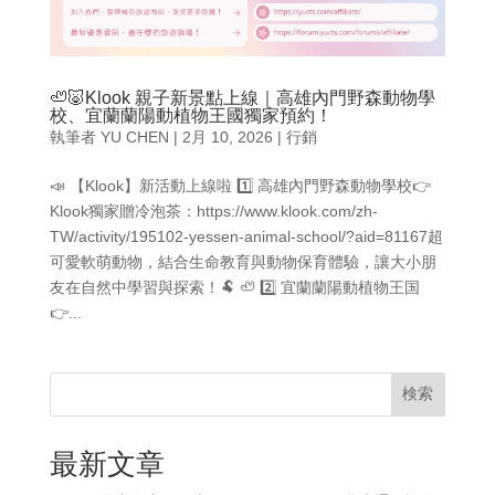
🦥🐷Klook 親子新景點上線｜高雄內門野森動物學
校、宜蘭蘭陽動植物王國獨家預約！
執筆者
YU CHEN
|
2月 10, 2026
|
行銷
📣 【Klook】新活動上線啦 1️⃣ 高雄內門野森動物學校👉
Klook獨家贈冷泡茶：https://www.klook.com/zh-
TW/activity/195102-yessen-animal-school/?aid=81167超
可愛軟萌動物，結合生命教育與動物保育體驗，讓大小朋
友在自然中學習與探索！🐏 🦥 2️⃣ 宜蘭蘭陽動植物王国
👉...
検索
最新文章