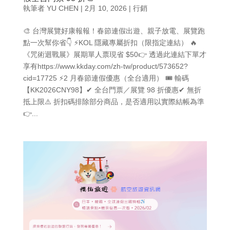
執筆者
YU CHEN
|
2月 10, 2026
|
行銷
🎨 台灣展覽好康報報！春節連假出遊、親子放電、展覽跑
點一次幫你省👇 ⚡️KOL 隱藏專屬折扣（限指定連結） 🔥
《咒術迴戰展》展期單人票現省 $50👉 透過此連結下單才
享有https://www.kkday.com/zh-tw/product/573652?
cid=17725 ⚡️2 月春節連假優惠（全台適用） 🎟 輸碼
【KK2026CNY98】✔ 全台門票／展覽 98 折優惠✔ 無折
抵上限⚠️ 折扣碼排除部分商品，是否適用以實際結帳為準
👉...