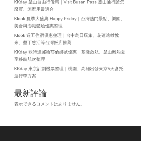
KKday 釜山自由行優惠｜Visit Busan Pass 釜山通行證怎
麼買、怎麼用最適合
Klook 夏季大盛典 Happy Friday｜台灣熱門景點、樂園、
美食與澎湖體驗優惠整理
Klook 週五住宿優惠整理｜台中烏日璞旅、花蓮遠雄悅
來、墾丁悠活等台灣飯店推薦
KKday 歌詩達郵輪莎倫娜號優惠｜基隆啟航、釜山離船夏
季移航航次整理
KKday 東京計劃機票整理｜桃園、高雄出發東京5天含托
運行李方案
最新評論
表示できるコメントはありません。