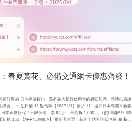
本日：春夏賞花、必備交通網卡優惠齊發！
有超好用的 日本專屬折扣，還有各大銀行信用卡的超強加碼，整體推廣誘
 ✨ 生日慶 11 點輸碼【26JP111】搶折 111 週四日本專屬＆新
日本春夏行程「不限低消」享 94 折，最高折 1,000 元（使用期限至 6/3
限折抵 150 【AFFNEW88A】 推新客首選！新客全站不限低消享 88 折