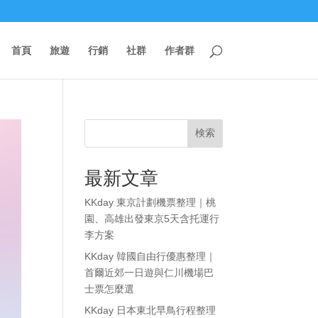
首頁
旅遊
行銷
社群
作者群
検索
最新文章
KKday 東京計劃機票整理｜桃
園、高雄出發東京5天含托運行
李方案
KKday 韓國自由行優惠整理｜
首爾近郊一日遊與仁川機場巴
士票怎麼選
KKday 日本東北早鳥行程整理