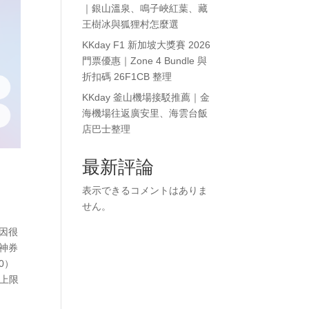
｜銀山溫泉、鳴子峽紅葉、藏
王樹冰與狐狸村怎麼選
KKday F1 新加坡大獎賽 2026
門票優惠｜Zone 4 Bundle 與
折扣碼 26F1CB 整理
KKday 釜山機場接駁推薦｜金
海機場往返廣安里、海雲台飯
店巴士整理
最新評論
表示できるコメントはありま
せん。
因很
客神券
0）
，上限