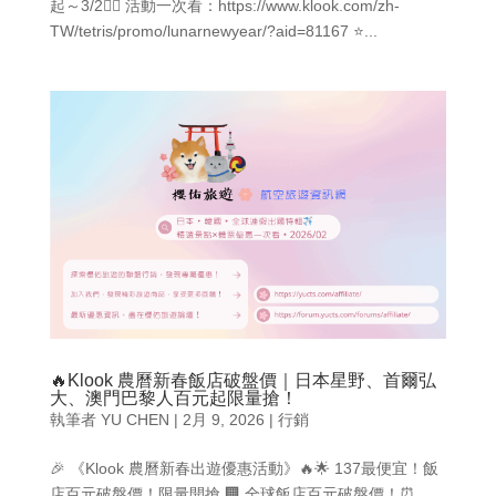
起～3/2👉🏻 活動一次看：https://www.klook.com/zh-
TW/tetris/promo/lunarnewyear/?aid=81167 ⭐...
🔥Klook 農曆新春飯店破盤價｜日本星野、首爾弘
大、澳門巴黎人百元起限量搶！
執筆者
YU CHEN
|
2月 9, 2026
|
行銷
🎉 《Klook 農曆新春出遊優惠活動》🔥🌟 137最便宜！飯
店百元破盤價！限量開搶 🏢 全球飯店百元破盤價！⏰