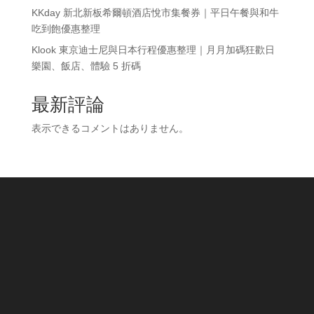
KKday 新北新板希爾頓酒店悅市集餐券｜平日午餐與和牛
吃到飽優惠整理
Klook 東京迪士尼與日本行程優惠整理｜月月加碼狂歡日
樂園、飯店、體驗 5 折碼
最新評論
表示できるコメントはありません。