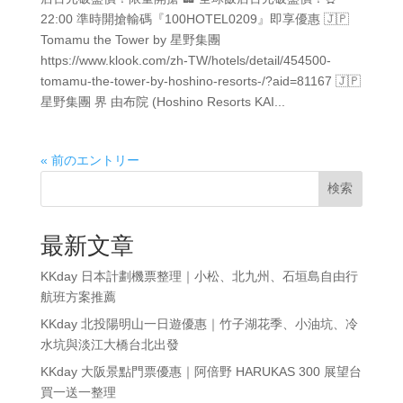
22:00 準時開搶輸碼『100HOTEL0209』即享優惠 🇯🇵
Tomamu the Tower by 星野集團
https://www.klook.com/zh-TW/hotels/detail/454500-
tomamu-the-tower-by-hoshino-resorts-/?aid=81167 🇯🇵
星野集團 界 由布院 (Hoshino Resorts KAI...
« 前のエントリー
検索
最新文章
KKday 日本計劃機票整理｜小松、北九州、石垣島自由行
航班方案推薦
KKday 北投陽明山一日遊優惠｜竹子湖花季、小油坑、冷
水坑與淡江大橋台北出發
KKday 大阪景點門票優惠｜阿倍野 HARUKAS 300 展望台
買一送一整理