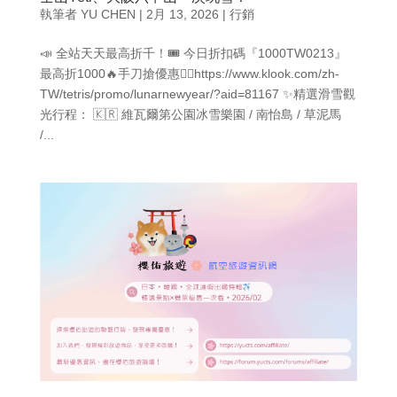
執筆者
YU CHEN
|
2月 13, 2026
|
行銷
📣 全站天天最高折千！🎟️ 今日折扣碼『1000TW0213』
最高折1000🔥手刀搶優惠👉🏻https://www.klook.com/zh-
TW/tetris/promo/lunarnewyear/?aid=81167 ✨精選滑雪觀
光行程： 🇰🇷 維瓦爾第公園冰雪樂園 / 南怡島 / 草泥馬
/...