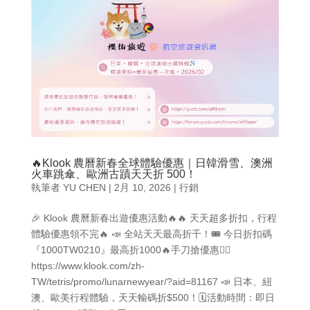
🔥Klook 農曆新春全球體驗優惠｜日韓滑雪、澳洲
火車跳傘、歐洲古蹟天天折 500！
執筆者
YU CHEN
|
2月 10, 2026
|
行銷
🎉 Klook 農曆新春出遊優惠活動🔥🔥 天天超多折扣，行程
體驗優惠領不完🔥 📣 全站天天最高折千！🎟️ 今日折扣碼
『1000TW0210』最高折1000🔥手刀搶優惠👉🏻
https://www.klook.com/zh-
TW/tetris/promo/lunarnewyear/?aid=81167 📣 日本、紐
澳、歐美行程體驗，天天輸碼折$500！🗓️活動時間：即日