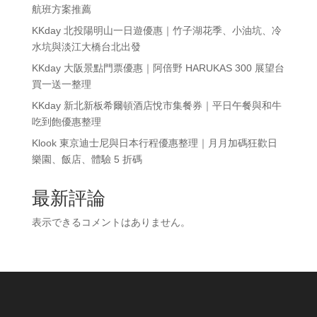
航班方案推薦
KKday 北投陽明山一日遊優惠｜竹子湖花季、小油坑、冷
水坑與淡江大橋台北出發
KKday 大阪景點門票優惠｜阿倍野 HARUKAS 300 展望台
買一送一整理
KKday 新北新板希爾頓酒店悅市集餐券｜平日午餐與和牛
吃到飽優惠整理
Klook 東京迪士尼與日本行程優惠整理｜月月加碼狂歡日
樂園、飯店、體驗 5 折碼
最新評論
表示できるコメントはありません。