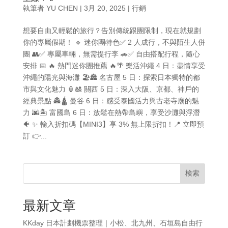
執筆者
YU CHEN
|
3月 20, 2025
|
行銷
想要自由又輕鬆的旅行？告別傳統跟團限制，現在就規劃
你的專屬假期！ 🔹 迷你團特色✅ 2 人成行，不與陌生人併
團 👥✅ 專屬車輛，無需提行李 🚗✅ 自由搭配行程，隨心
安排 📅 🔥 熱門迷你團推薦 🔥🌴 樂活沖繩 4 日：盡情享受
沖繩的陽光與海灘 🏖🏯 名古屋 5 日：探索日本獨特的都
市與文化魅力 🏮🎎 關西 5 日：深入大阪、京都、神戶的
經典景點 🏯🛕 曼谷 6 日：感受泰國活力與古老寺廟的魅
力 🌆🏝 富國島 6 日：放鬆在熱帶島嶼，享受沙灘與浮潛
🐠 ✨ 輸入折扣碼【MINI3】享 3% 無上限折扣！📍 立即預
訂 👉...
検索
最新文章
KKday 日本計劃機票整理｜小松、北九州、石垣島自由行