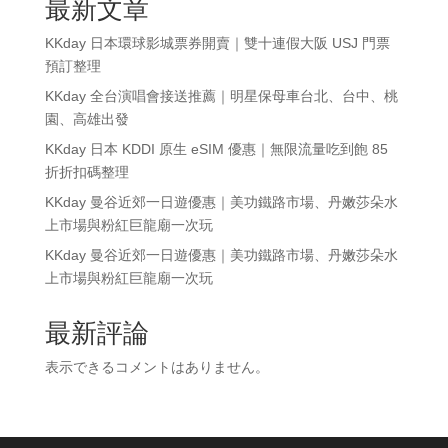
最新文章
KKday 日本環球影城票券開賣｜雙十連假大阪 USJ 門票
預訂整理
KKday 全台演唱會接送推薦｜明星保母車台北、台中、桃
園、高雄出發
KKday 日本 KDDI 原生 eSIM 優惠｜無限流量吃到飽 85
折折扣碼整理
KKday 曼谷近郊一日遊優惠｜美功鐵路市場、丹嫩莎朵水
上市場與粉紅巨龍廟一次玩
KKday 曼谷近郊一日遊優惠｜美功鐵路市場、丹嫩莎朵水
上市場與粉紅巨龍廟一次玩
最新評論
表示できるコメントはありません。