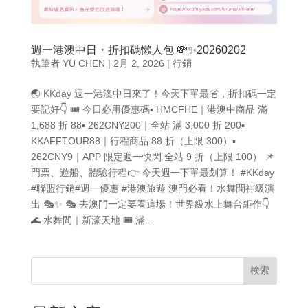
週一港澳中日・折扣碼懶人包 💸✨20260202
執筆者
YU CHEN
|
2月 2, 2026
|
行銷
🌏 KKday 週一港澳中日來了！今天下單最省，折扣碼一定
要記好👇 🎟 今日必用優惠碼▪ HMCFHE｜港澳中商品 滿
1,688 折 88▪ 262CNY200｜全站 滿 3,000 折 200▪
KKAFFTOUR88｜行程商品 88 折（上限 300）▪
262CNY9｜APP 限定週一快閃 全站 9 折（上限 100） 📌
門票、遊船、體驗行程👉 今天週一下單最划算！ #KKday
#聯盟行銷#週一優惠 #港澳旅遊 澳門必看！水舞間神級演
出 🎭✨ 🎭 去澳門一定要看這場！世界級水上舞台鉅作👇
🌊 水舞間｜新濠天地 🎟 滿...
検索