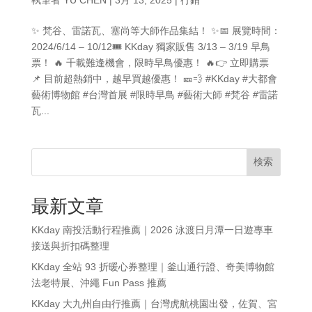
✨ 梵谷、雷諾瓦、塞尚等大師作品集結！ ✨📅 展覽時間：
2024/6/14 – 10/12🎟️ KKday 獨家販售 3/13 – 3/19 早鳥
票！ 🔥 千載難逢機會，限時早鳥優惠！ 🔥👉 立即購票
📌 目前超熱銷中，越早買越優惠！ 🎫💨 #KKday #大都會
藝術博物館 #台灣首展 #限時早鳥 #藝術大師 #梵谷 #雷諾
瓦...
検索
最新文章
KKday 南投活動行程推薦｜2026 泳渡日月潭一日遊專車
接送與折扣碼整理
KKday 全站 93 折暖心券整理｜釜山通行證、奇美博物館
法老特展、沖繩 Fun Pass 推薦
KKday 大九州自由行推薦｜台灣虎航桃園出發，佐賀、宮