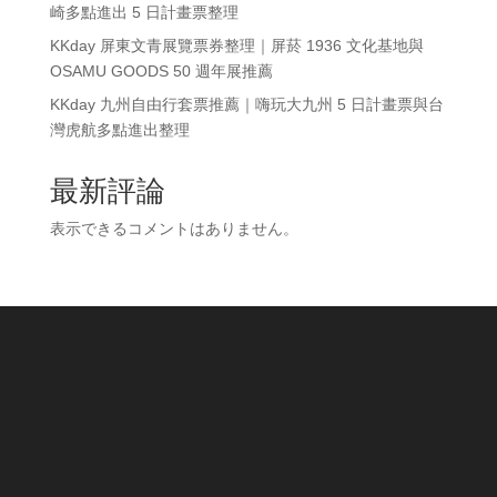
崎多點進出 5 日計畫票整理
KKday 屏東文青展覽票券整理｜屏菸 1936 文化基地與
OSAMU GOODS 50 週年展推薦
KKday 九州自由行套票推薦｜嗨玩大九州 5 日計畫票與台
灣虎航多點進出整理
最新評論
表示できるコメントはありません。