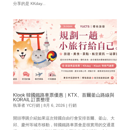
分享的是 KKday...
Klook 韓國鐵路車票優惠｜KTX、首爾釜山路線與
KORAIL 訂票整理
執筆者
YC行銷
|
8月 6, 2026
|
行銷
開頭導購介紹如果這次韓國自由行會安排首爾、釜山、大
邱、慶州等城市移動，韓國鐵路車票會是很實用的交通選