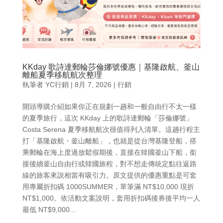
KKday 歌詩達郵輪莎倫娜號優惠｜基隆啟航、釜山
離船夏季移航航次整理
執筆者
YC行銷
|
8月 7, 2026
|
行銷
開頭導購介紹如果你正在規劃一趟和一般自由行不太一樣
的夏季旅行，這次 KKday 上的歌詩達郵輪「莎倫娜號」
Costa Serena 夏季移航航次很值得列入清單。這趟行程主
打「基隆啟航・釜山離船」，也就是從台灣基隆登船，搭
乘郵輪在海上度過放鬆假期後，直接在韓國釜山下船，銜
接後續釜山自由行或韓國旅程，對不想走傳統定點往返路
線的旅客來說相當有吸引力。原文提供的優惠重點是可套
用專屬折扣碼 1000SUMMER，單筆滿 NT$10,000 現折
NT$1,000。依活動文案說明，套用折扣碼後券後平均一人
最低 NT$9,000...