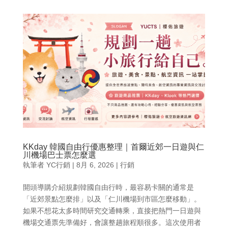
KKday 韓國自由行優惠整理｜首爾近郊一日遊與仁
川機場巴士票怎麼選
執筆者
YC行銷
|
8月 6, 2026
|
行銷
開頭導購介紹規劃韓國自由行時，最容易卡關的通常是
「近郊景點怎麼排」以及「仁川機場到市區怎麼移動」。
如果不想花太多時間研究交通轉乘，直接把熱門一日遊與
機場交通票先準備好，會讓整趟旅程順很多。這次使用者