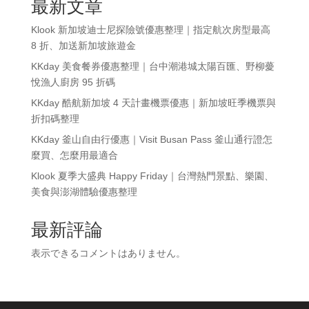
最新文章
Klook 新加坡迪士尼探險號優惠整理｜指定航次房型最高
8 折、加送新加坡旅遊金
KKday 美食餐券優惠整理｜台中潮港城太陽百匯、野柳薆
悅漁人廚房 95 折碼
KKday 酷航新加坡 4 天計畫機票優惠｜新加坡旺季機票與
折扣碼整理
KKday 釜山自由行優惠｜Visit Busan Pass 釜山通行證怎
麼買、怎麼用最適合
Klook 夏季大盛典 Happy Friday｜台灣熱門景點、樂園、
美食與澎湖體驗優惠整理
最新評論
表示できるコメントはありません。