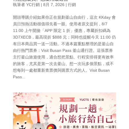
執筆者
YC行銷
|
8月 7, 2026
|
行銷
開頭導購介紹如果你正在規劃釜山自由行，這次 KKday 會
員日預熱活動很值得先看一眼。使用者原文提到，8/7
11:00 上午開搶「APP 限定 1 折」優惠，專屬折扣碼為
3D7XECB，最高現折 $888 元；同時也提醒今天 11:00 仍
有日本商品買一送一活動。不過本篇重點整理的是釜山自
由行熱門票券：Visit Busan Pass 釜山通行證。這張票券
主打釜山旅遊使用，適合想把景點、行程安排得更有效率
的旅客，尤其是第一次去釜山、想一次玩多個景點，或不
想每到一處都重新查票價與購票方式的人。Visit Busan
Pass...