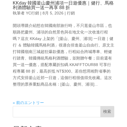
KKday 韓國釜山慶州浦項一日遊優惠｜健行、馬格
利酒體驗買一送一再享 88 折
執筆者
YC行銷
|
8月 5, 2026
|
行銷
開頭導購介紹想在韓國南部旅行時，不只逛釜山市區，也
順路把慶州、浦項的自然景色與在地文化一次收進行程
嗎？這次 KKday 上架的「[釜山、慶州、浦項] 一日遊｜健
行 ＆ 體驗韓國馬格利酒」很適合排進釜山自由行。原文主
打韓國嶺南三城超狂爆款優惠，行程結合跨城專車、輕健
行踏青、韓國傳統馬格利酒體驗，並附贈午餐；目前還有
買一送一優惠，搭配專屬折扣碼 KKAFFTOUR88 可享行
程專屬 88 折，最高折抵 NT$300。若你想用相對省事的
方式安排釜山近郊一日遊，這個行程很值得先收藏。這次
整理的票券重點商品名稱：[釜山、慶州、浦項]...
« 前のエントリー
検索