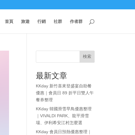
首頁
旅遊
行銷
社群
作者群
検索
最新文章
KKday 新竹喜來登盛宴自助餐
優惠｜會員日 89 折平日雙人午
餐券整理
KKday 韓國滑雪早鳥優惠整理
｜VIVALDI PARK、龍平滑雪
場、伊利希安江村怎麼選
KKday 會員日預熱優惠整理｜