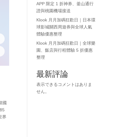
APP 限定 1 折神券、釜山通行
證與桃園機場接送
Klook 月月加碼狂歡日｜日本環
球影城關西周遊券與全球人氣
體驗優惠整理
Klook 月月加碼狂歡日｜全球樂
園、飯店與行程體驗 5 折優惠
整理
最新評論
表示できるコメントはありま
せん。
 韓國
85
天世界