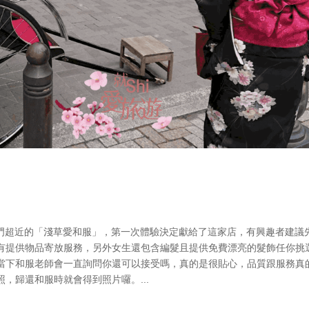
雷門超近的「淺草愛和服」，第一次體驗決定獻給了這家店，有興趣者建議
有提供物品寄放服務，另外女生還包含編髮且提供免費漂亮的髮飾任你挑
當下和服老師會一直詢問你還可以接受嗎，真的是很貼心，品質跟服務真
，歸還和服時就會得到照片囉。...