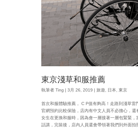
東京淺草和服推薦
執筆者
Ting
|
3月 26, 2019
|
旅遊
,
日本
,
東京
首次和服體驗推薦， C P值有夠高！走路到淺草
官網預約比較保險，店內有中文人員不必擔心，還
女生在更換和服時，因為會一層接著一層包緊緊，
話講，完裝後，店內人員還會帶領著我們到外面拍照