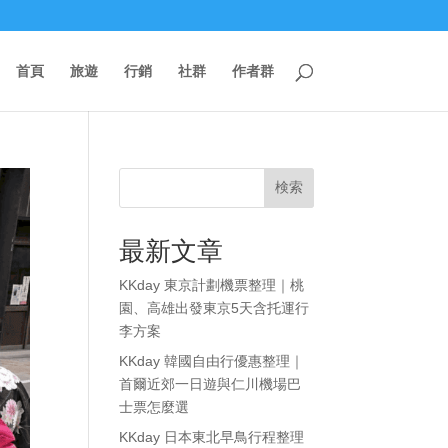
首頁
旅遊
行銷
社群
作者群
検索
最新文章
KKday 東京計劃機票整理｜桃
園、高雄出發東京5天含托運行
李方案
KKday 韓國自由行優惠整理｜
首爾近郊一日遊與仁川機場巴
士票怎麼選
KKday 日本東北早鳥行程整理