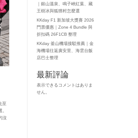
｜銀山溫泉、鳴子峽紅葉、藏
王樹冰與狐狸村怎麼選
KKday F1 新加坡大獎賽 2026
門票優惠｜Zone 4 Bundle 與
折扣碼 26F1CB 整理
KKday 釜山機場接駁推薦｜金
海機場往返廣安里、海雲台飯
店巴士整理
最新評論
表示できるコメントはありま
せん。
先至
選。
的沒