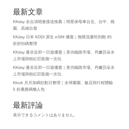
最新文章
KKday 全台演唱會接送推薦｜明星保母車台北、台中、桃
園、高雄出發
KKday 日本 KDDI 原生 eSIM 優惠｜無限流量吃到飽 85
折折扣碼整理
KKday 曼谷近郊一日遊優惠｜美功鐵路市場、丹嫩莎朵水
上市場與粉紅巨龍廟一次玩
KKday 曼谷近郊一日遊優惠｜美功鐵路市場、丹嫩莎朵水
上市場與粉紅巨龍廟一次玩
Klook 月月加碼狂歡日整理｜全球樂園、飯店與行程體驗
5 折優惠碼懶人包
最新評論
表示できるコメントはありません。