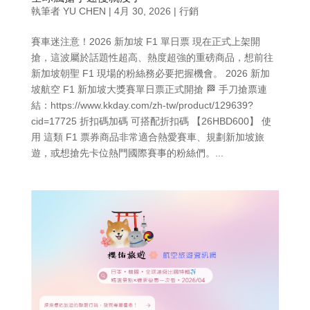
執筆者
YU CHEN
|
4月 30, 2026
|
行銷
賽車迷注意！2026 新加坡 F1 單日票 現在正式上架開
搶，這波屬於話題性超高、熱度超強的重磅商品，想前往
新加坡朝聖 F1 現場的粉絲務必要把握機會。 2026 新加
坡航空 F1 新加坡大獎賽單日票正式開搶 🏁 手刀搶票連
結：https://www.kkday.com/zh-tw/product/129639?
cid=17725 折扣碼加碼 可搭配折扣碼 【26HBD600】 使
用 這類 F1 票券商品非常適合熱愛賽車、規劃新加坡旅
遊，或想搶先卡位熱門國際賽事的粉絲們。...