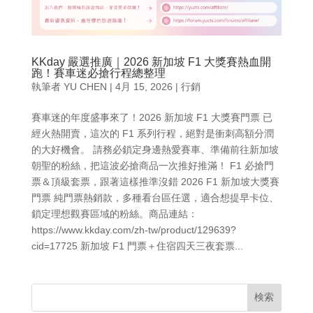
KKday 嚴選推廣｜2026 新加坡 F1 大獎賽熱血開
跑！賽車迷必搶行程總整理
執筆者
YU CHEN
|
4月 15, 2026
|
行銷
賽車迷的年度盛事來了！2026 新加坡 F1 大獎賽門票 已
經火熱開賣，這次的 F1 系列行程，絕對是衝刺高額分潤
的大好機會。 請務必鎖定身邊熱愛賽車、準備前往新加坡
朝聖的粉絲，把這波必搶商品一次推好推滿！ F1 必搶門
票＆頂級套票，跟著這樣推準沒錯 2026 F1 新加坡大獎賽
門票 純門票熱銷款，多種看台區任選，適合想提早卡位、
鎖定理想觀賽區域的粉絲。商品連結：
https://www.kkday.com/zh-tw/product/129639?
cid=17725 新加坡 F1 門票＋住宿四天三夜套票...
検索