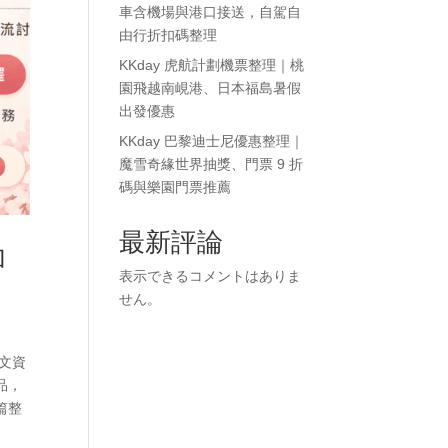
車含機場與港口接送，自駕自
由行折扣碼整理
KKday 虎航計劃機票整理｜桃
園飛越南峴港、日本福島暑假
出發優惠
KKday 巴黎迪士尼優惠整理｜
魔雪奇緣世界抽獎、門票 9 折
碼與樂園門票推薦
最新評論
加
表示できるコメントはありま
せん。
原文資
品，
篇整