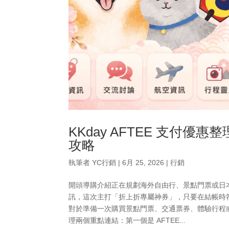
KKday AFTEE 支付
攻略
執筆者
YC行銷
|
6月 25, 2026
|
行銷
開頭導購介紹正在規劃海外自由行、景點門票或日本行程
訊，這次主打「折上折專屬神券」，只要在結帳時
對於準備一次購買景點門票、交通票券、體驗行程
理兩個重點連結：第一個是 AFTEE...