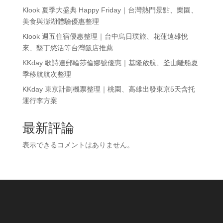
Klook 夏季大盛典 Happy Friday｜台灣熱門景點、樂園、
美食與澎湖體驗優惠整理
Klook 週五住宿優惠整理｜台中烏日璞旅、花蓮遠雄悅
來、墾丁悠活等台灣飯店推薦
KKday 歌詩達郵輪莎倫娜號優惠｜基隆啟航、釜山離船夏
季移航航次整理
KKday 東京計劃機票整理｜桃園、高雄出發東京5天含托
運行李方案
最新評論
表示できるコメントはありません。