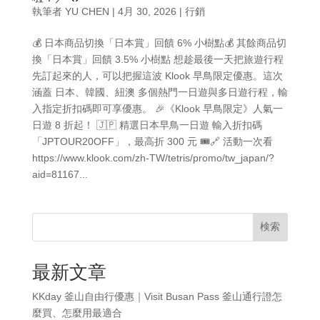
執筆者
YU CHEN
|
4月 30, 2026
|
行銷
💰 日本商品切換「日本賞」回饋 6% 小樹點💰 其餘商品切
換「日本賞」回饋 3.5% 小樹點 想趁最後一天把旅遊行程
先訂起來的人，可以把握這波 Klook 早鳥限定優惠。這次
涵蓋 日本、韓國、紐澳 多個熱門一日遊與多日遊行程，輸
入指定折扣碼即可享優惠。 🎉《Klook 早鳥限定》人氣一
日遊 8 折起！ 🇯🇵 精選日本早鳥一日遊 輸入折扣碼
「JPTOUR20OFF」，最高折 300 元 🎟️🔗 活動一次看
https://www.klook.com/zh-TW/tetris/promo/tw_japan/?
aid=81167...
検索
最新文章
KKday 釜山自由行優惠｜Visit Busan Pass 釜山通行證怎
麼買、怎麼用最適合