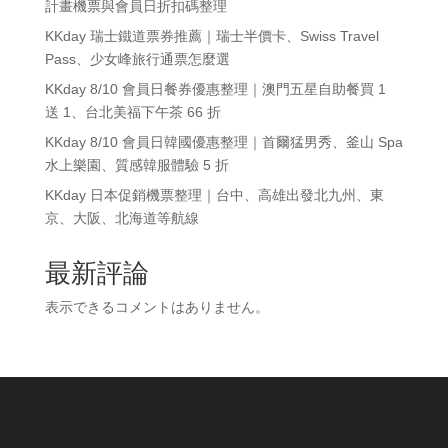
計畫機票與會員日折扣碼整理
KKday 瑞士鐵道票券推薦｜瑞士半價卡、Swiss Travel
Pass、少女峰旅行通票怎麼選
KKday 8/10 會員日餐券優惠整理｜澳門五星自助餐買 1
送 1、台北美福下午茶 66 折
KKday 8/10 會員日韓國優惠整理｜首爾猛男秀、釜山 Spa
水上樂園、質感韓服體驗 5 折
KKday 日本促銷機票整理｜台中、高雄出發北九州、東
京、大阪、北海道等航線
最新評論
表示できるコメントはありません。