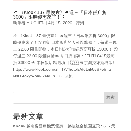
🎉 《Klook 137 最便宜》🔥週三「日本飯店折
3000」限時優惠來了！🎊
執筆者
YU CHEN
|
4月 15, 2026
|
行銷
🎉 《Klook 137 最便宜》 🔥週三「日本飯店折 3000」限
時優惠來了！🎊 想訂日本飯店的人可以準備了，每週三晚
上 22:00 限量開搶，本日指定折扣碼最高可折 $3000！ 🕚
每週三 22:00 限量開搶🎟️ 今日折扣碼：JPHTL0415最高
折 $3000 🌟 本日飯店精選項目 🇯🇵 東京灣拉維斯塔飯店
https://www.klook.com/zh-TW/hotels/detail/858756-la-
vista-tokyo-bay/?aid=81167 🇯🇵...
検索
最新文章
KKday 越南富國島機票優惠｜越捷航空桃園直飛 5／6 天