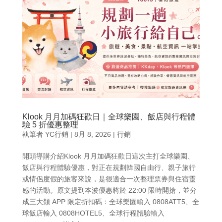
Klook 月月加碼狂歡日｜全球樂園、飯店與行程體
驗 5 折優惠整理
執筆者
YC行銷
|
8月 8, 2026
|
行銷
開頭導購介紹Klook 月月加碼狂歡日這次主打全球樂園、
飯店與行程體驗優惠，對正在規劃韓國自由行、親子旅行
或情侶度假的旅客來說，是很適合一次整理票券與住宿靈
感的活動。原文提到本波優惠將於 22:00 限時開搶，並分
成三大類 APP 限定折扣碼：全球樂園輸入 0808ATT5、全
球飯店輸入 0808HOTEL5、全球行程體驗輸入