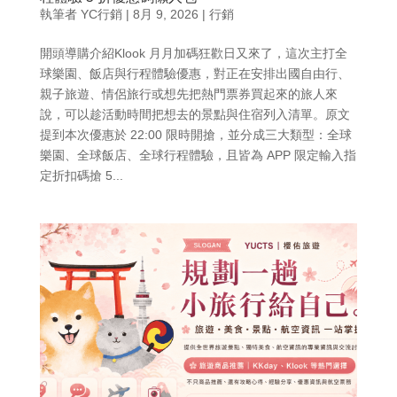
執筆者
YC行銷
|
8月 9, 2026
|
行銷
開頭導購介紹Klook 月月加碼狂歡日又來了，這次主打全
球樂園、飯店與行程體驗優惠，對正在安排出國自由行、
親子旅遊、情侶旅行或想先把熱門票券買起來的旅人來
說，可以趁活動時間把想去的景點與住宿列入清單。原文
提到本次優惠於 22:00 限時開搶，並分成三大類型：全球
樂園、全球飯店、全球行程體驗，且皆為 APP 限定輸入指
定折扣碼搶 5...