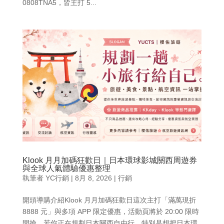
0808TNA5，皆主打 5...
Klook 月月加碼狂歡日｜日本環球影城關西周遊券
與全球人氣體驗優惠整理
執筆者
YC行銷
|
8月 8, 2026
|
行銷
開頭導購介紹Klook 月月加碼狂歡日這次主打「滿萬現折
8888 元」與多項 APP 限定優惠，活動頁將於 20:00 限時
開搶。若你正在規劃日本關西自由行，特別是想把日本環