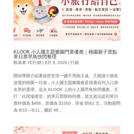
KLOOK 小人國主題樂園門票優惠｜桃園親子景點
單日票早鳥快閃整理
執筆者
YC行銷
|
8月 9, 2026
|
行銷
開頭導購介紹暑假想安排一趟不用跑太遠、又能讓小朋友
放電的桃園一日遊，小人國主題樂園會是很適合列入口袋
名單的選擇。這次 KLOOK 上的小人國早鳥快閃優惠，主
打「比現場便宜」的單日票限時特價，原文資訊提到單日
票特價為 $488，原價為 $1050，現省 $562 元，活動期間
為 8/10～8/11，屬於 48...