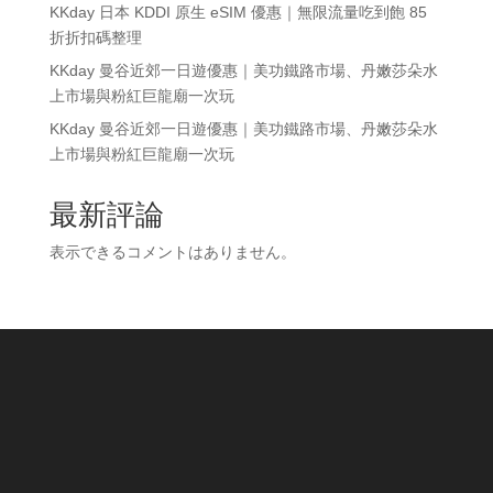
KKday 日本 KDDI 原生 eSIM 優惠｜無限流量吃到飽 85
折折扣碼整理
KKday 曼谷近郊一日遊優惠｜美功鐵路市場、丹嫩莎朵水
上市場與粉紅巨龍廟一次玩
KKday 曼谷近郊一日遊優惠｜美功鐵路市場、丹嫩莎朵水
上市場與粉紅巨龍廟一次玩
最新評論
表示できるコメントはありません。