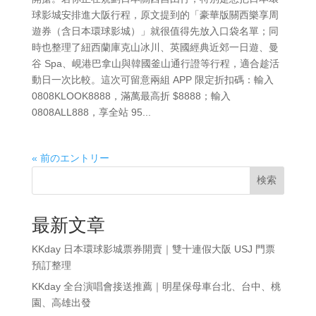
球影城安排進大阪行程，原文提到的「豪華版關西樂享周
遊券（含日本環球影城）」就很值得先放入口袋名單；同
時也整理了紐西蘭庫克山冰川、英國經典近郊一日遊、曼
谷 Spa、峴港巴拿山與韓國釜山通行證等行程，適合趁活
動日一次比較。這次可留意兩組 APP 限定折扣碼：輸入
0808KLOOK8888，滿萬最高折 $8888；輸入
0808ALL888，享全站 95...
« 前のエントリー
検索
最新文章
KKday 日本環球影城票券開賣｜雙十連假大阪 USJ 門票
預訂整理
KKday 全台演唱會接送推薦｜明星保母車台北、台中、桃
園、高雄出發