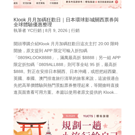
Klook 月月加碼狂歡日｜日本環球影城關西票券與
全球體驗優惠整理
執筆者
YC行銷
|
8月 9, 2026
|
行銷
開頭導購介紹Klook 月月加碼狂歡日這次主打 20:00 限時
開搶，原文提到 APP 限定可輸入折扣碼
「0809KLOOK8888」，滿萬最高折 $8888；另一組 APP
限定折扣碼「0809ALL888」則可享全站 95 折，最高折
$888。對正在安排日本關西、日本沖繩，或想把紐西蘭、
英國、泰國、澳門排進旅行清單的旅客來說，這波很適合
先把高單價體驗與熱門景點票券整理起來，等開搶時直接
進頁面查看可用方案。本篇以使用者原文提供的 Klook...