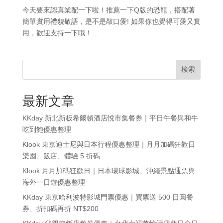
今天要來認真業配一下啦！推薦一下Q版的恐龍，搭配著
簡單實用禮貌敬語，是不是敲口愛! 如果你也覺得可愛又實
用，歡迎支持一下哦！...
検索
最新文章
KKday 新北新板希爾頓酒店悅市集餐券｜平日午餐與和牛
吃到飽優惠整理
Klook 東京迪士尼與日本行程優惠整理｜月月加碼狂歡日
樂園、飯店、體驗 5 折碼
Klook 月月加碼狂歡日｜日本環球影城、沖繩景點通票與
海外一日遊優惠整理
KKday 東京哈利波特影城門票優惠｜買票送 500 日圓餐
券、折扣碼再折 NT$200