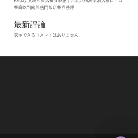
KKday 父親節飯店餐券優惠｜台北六福萬怡酒店敘日全日
餐廳吃到飽與熱門飯店餐券整理
最新評論
表示できるコメントはありません。