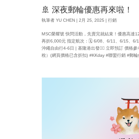
🚢 深夜郵輪優惠再來啦！
執筆者
YU CHEN
|
2月 25, 2025
|
行銷
MSC榮耀號 快閃活動，先賣完就結束！優惠高達12,00
再折6,000元 指定航次：🗓️ 6/08、6/11、6/15、6
沖繩自由行4-6日 | 基隆港出發👉🏻 立即預訂 價格參
稅）(網頁價格已含折扣) #KKday #聯盟行銷 #郵輪優