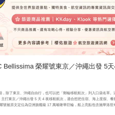
Bellissima 榮耀號東京／沖繩出發 5天
期，除了東京、沖繩自由行，也可以把「郵輪移航航次」列入口袋名單。
郵輪榮耀號，主打東京／沖繩出發 5 天 4 夜移航航次，適合想把住宿、海上度假、
ma 榮耀號被原文定位為亞洲旗艦級 17 萬噸奢華巨輪，船上亮點包含施華洛世