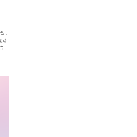
房型，
 暢遊
（含