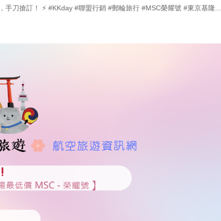
搶訂！ ⚡ #KKday #聯盟行銷 #郵輪旅行 #MSC榮耀號 #東京基隆..