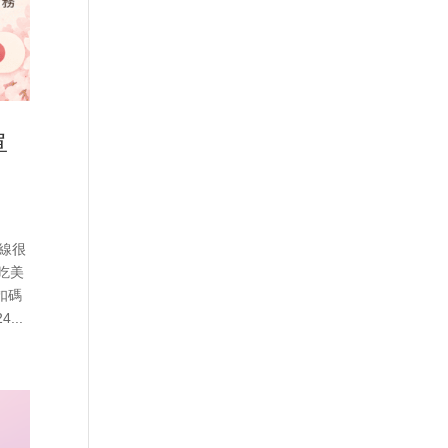
單
航線很
吃美
扣碼
...