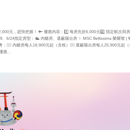
0元，趕快把握！ 🔑 優惠內容：1️⃣ 每房先折6,000元2️⃣ 指定航次與
/19、6/24指定房型：🛳️ 內艙房、遮蔽陽台房 ✨ MSC Bellissima 榮耀號 |
考：👉🏻 內艙房每人18,900元起（含稅）👉🏻 遮蔽陽台房每人25,900元起
惠...