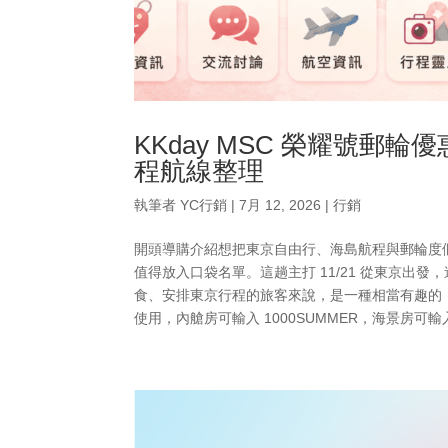
KKday MSC 榮耀號
程航線整理
執筆者
YC行銷
|
7月 12, 2026
|
行銷
開頭導購介紹想把東京自由行、海島航程與郵輪度假一
值得放入口袋名單。這趟主打 11/21 從東京
食、安排東京行程的旅客來說，是一種相當有趣的
使用，內艙房可輸入 1000SUMMER，海景房可輸入 E