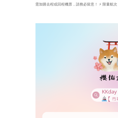
需加購去程或回程機票，請務必留意！ ⚡ 限量航次，手刀