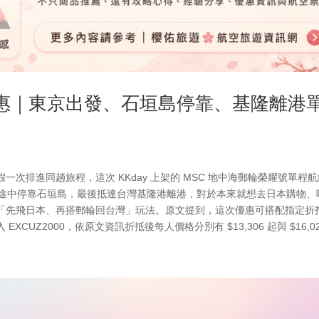
郵輪優惠｜東京出發、石垣島停靠、基隆離港
次排進同趟旅程，這次 KKday 上架的 MSC 地中海郵輪榮耀號單程
出發，途中停靠石垣島，最後抵達台灣基隆港離港，對於本來就想去日本購物、
「先飛日本、再搭郵輪回台灣」玩法。原文提到，這次優惠可搭配指定折
XCUZ2000，依原文資訊折抵後每人價格分別有 $13,306 起與 $16,024