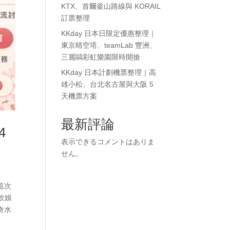
KTX、首爾釜山路線與 KORAIL
訂票整理
KKday 日本日限定優惠整理｜
東京晴空塔、teamLab 豐洲、
三麗鷗彩虹樂園限時開搶
KKday 日本計劃機票整理｜高
雄小松、台北名古屋與大阪 5
天機票方案
最新評論
4
表示できるコメントはありま
せん。
這次
餐飲娛
奇水