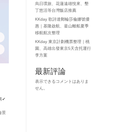
烏日璞旅、花蓮遠雄悅來、墾
丁悠活等台灣飯店推薦
KKday 歌詩達郵輪莎倫娜號優
惠｜基隆啟航、釜山離船夏季
移航航次整理
KKday 東京計劃機票整理｜桃
園、高雄出發東京5天含托運行
李方案
最新評論
表示できるコメントはありま
せん。
購✔
山海景