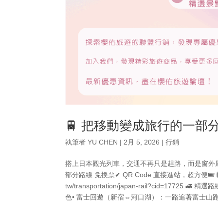
🚆 把移動變成旅行的一部
執筆者
YU CHEN
|
2月 5, 2026
|
行銷
搭上日本觀光列車，交通不再只是趕路，而是窗外風景、
部分路線 免換票✔ QR Code 直接進站，超方便🎟 輸碼【KK
tw/transportation/japan-rail?cid
色• 富士回遊（新宿⇔河口湖）：一路追著富士山跑的經