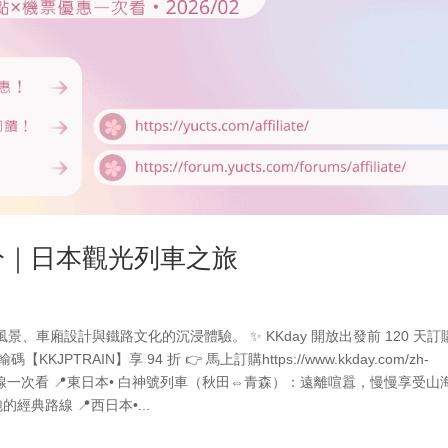
分｜日本觀光列車之旅
車廂設計與鐵路文化的沉浸體驗。 ✨ KKday 開放出發前 120 天訂
JPTRAIN】享 94 折 👉 馬上訂購https://www.kkday.com/zh-
=17725 🚄 精選路線一次看 📍東日本• 白神號列車（秋田⇔青森）：遠離喧囂，慢慢享受
典路線 📍西日本•...