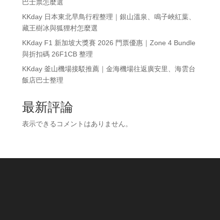
巴士票怎麼選
KKday 日本東北早鳥行程整理｜銀山溫泉、鳴子峽紅葉、
藏王樹冰與狐狸村怎麼選
KKday F1 新加坡大獎賽 2026 門票優惠｜Zone 4 Bundle
與折扣碼 26F1CB 整理
KKday 釜山機場接駁推薦｜金海機場往返廣安里、海雲台
飯店巴士整理
最新評論
表示できるコメントはありません。