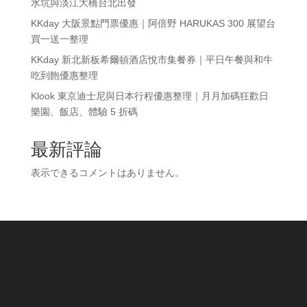
水坑與淡江大橋台北出發
KKday 大阪景點門票優惠｜阿倍野 HARUKAS 300 展望台
買一送一整理
KKday 新北新板希爾頓酒店悅市集餐券｜平日午餐與和牛
吃到飽優惠整理
Klook 東京迪士尼與日本行程優惠整理｜月月加碼狂歡日
樂園、飯店、體驗 5 折碼
最新評論
表示できるコメントはありません。