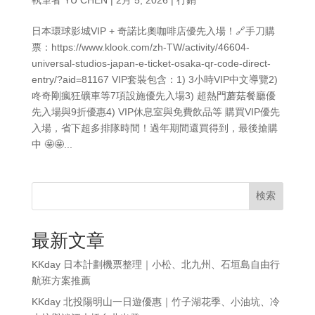
日本環球影城VIP + 奇諾比奧咖啡店優先入場！🔗手刀購
票：https://www.klook.com/zh-TW/activity/46604-
universal-studios-japan-e-ticket-osaka-qr-code-direct-
entry/?aid=81167 VIP套裝包含：1) 3小時VIP中文導覽2)
咚奇剛瘋狂礦車等7項設施優先入場3) 超熱門蘑菇餐廳優
先入場與9折優惠4) VIP休息室與免費飲品等 購買VIP優先
入場，省下超多排隊時間！過年期間還買得到，最後搶購
中 🤩🤩...
検索
最新文章
KKday 日本計劃機票整理｜小松、北九州、石垣島自由行
航班方案推薦
KKday 北投陽明山一日遊優惠｜竹子湖花季、小油坑、冷