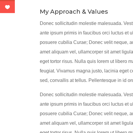
My Approach & Values
Donec sollicitudin molestie malesuada. Ves
ante ipsum primis in faucibus orci luctus et u
posuere cubilia Curae; Donec velit neque, au
amet aliquam vel, ullamcorper sit amet ligula
eget tortor risus. Nulla quis lorem ut libero
feugiat. Vivamus magna justo, lacinia eget 
sed, convallis at tellus. Pellentesque in id o
Donec sollicitudin molestie malesuada. Ves
ante ipsum primis in faucibus orci luctus et u
posuere cubilia Curae; Donec velit neque, au
amet aliquam vel, ullamcorper sit amet ligula
eget tortor risus. Nulla quis lorem ut libero