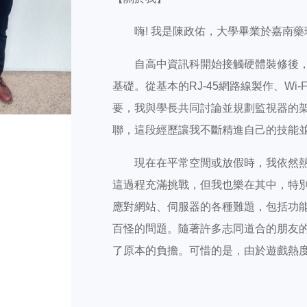
嗨! 我是陳政佑，大學畢業於嘉南
自高中資訊科開始接觸硬體裝修後
基礎。從基本的RJ-45網路線製作、W
要，我與學長共同討論並規劃監視器的架
聯，這段經歷讓我不斷精進自己的技能
現在在平常空閒或放假時，我依然
這過程充滿挑戰，但我也樂在其中，特
應對網站、伺服器的各種難題，包括功
百怪的問題。隨著許多志同道合的朋友
了原本的負擔。可惜的是，由於遊戲熱