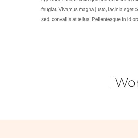
feugiat. Vivamus magna justo, lacinia eget 
sed, convallis at tellus. Pellentesque in id o
I Wo