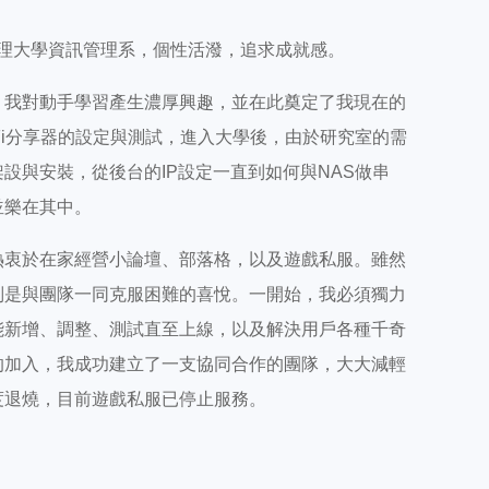
藥理大學資訊管理系，個性活潑，追求成就感。
，我對動手學習產生濃厚興趣，並在此奠定了我現在的
i-Fi分享器的設定與測試，進入大學後，由於研究室的需
設與安裝，從後台的IP設定一直到如何與NAS做串
並樂在其中。
熱衷於在家經營小論壇、部落格，以及遊戲私服。雖然
別是與團隊一同克服困難的喜悅。一開始，我必須獨力
能新增、調整、測試直至上線，以及解決用戶各種千奇
的加入，我成功建立了一支協同合作的團隊，大大減輕
度退燒，目前遊戲私服已停止服務。