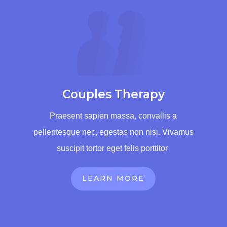
Couples Therapy
Praesent sapien massa, convallis a
pellentesque nec, egestas non nisi. Vivamus
suscipit tortor eget felis porttitor
LEARN MORE