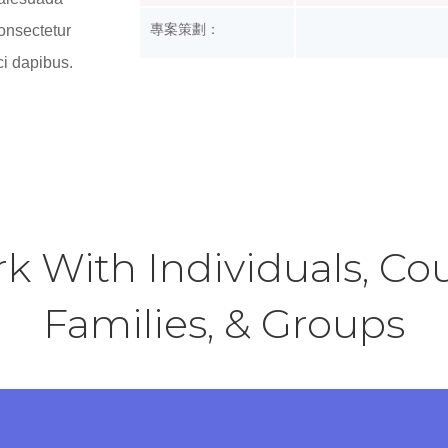
專案策劃：
consectetur
rci dapibus.
rk With Individuals, Cou
Families, & Groups