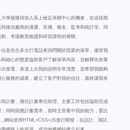
入大學後獲得加入系上檢定承辦中心的機會，
在這段期
括與接洽廠商的溝通、宣傳、報名、監考和統計等。同
活動、考場教室維護和研習課程的籌辦
。
一位老先生多次打電話來詢問關於競業的保單，儘管我
心和細心的態度協助客戶了解保單內容，並解釋先前業
再次致電，表達上次我的說明非常清楚，並希望我能夠
用心服務的成果，建立了客戶對我的信任，最終讓我有
參與計畫，擔任計畫專任助理。主要工作包括協助完成
理；同時因應計畫需求，當時主管看中我的能力，委託
，網站使用HTML+CSS+JS進行開發，在設計、測試、
自學網路上的資源，成功地將網站建立起來。