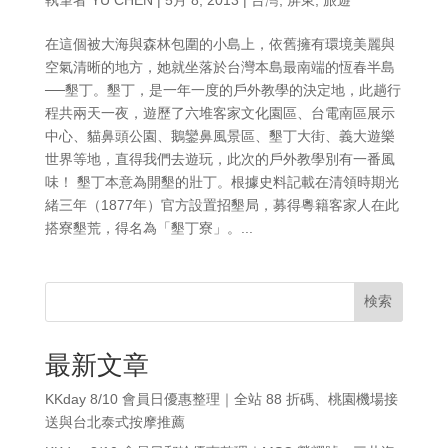
在這個被大海與森林包圍的小島上，依舊擁有環境美麗與
空氣清晰的地方，她就坐落於台灣本島最南端的恆春半島
──墾丁。墾丁，是一年一度的戶外教學的決定地，此趟行
程共兩天一夜，遊歷了六堆客家文化園區、台電南區展示
中心、貓鼻頭公園、鵝鑾鼻風景區、墾丁大街、義大遊樂
世界等地，直得我們去遊玩，此次的戶外教學別有一番風
味！ 墾丁本意為開墾的壯丁。根據史料記載在清領時期光
緒三年（1877年）官方設置招墾局，募得粵籍客家人在此
搭寮墾荒，得名為「墾丁寮」。...
検索
最新文章
KKday 8/10 會員日優惠整理｜全站 88 折碼、桃園機場接
送與台北泰式按摩推薦