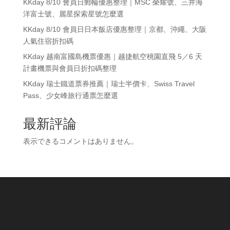
KKday 8/10 會員日郵輪優惠整理｜MSC 榮耀號、三井海
洋富士號、麗星探索星號怎麼選
KKday 8/10 會員日日本飯店優惠整理｜京都、沖繩、大阪
人氣住宿折扣碼
KKday 越南富國島機票優惠｜越捷航空桃園直飛 5／6 天
計畫機票與會員日折扣碼整理
KKday 瑞士鐵道票券推薦｜瑞士半價卡、Swiss Travel
Pass、少女峰旅行通票怎麼選
最新評論
表示できるコメントはありません。