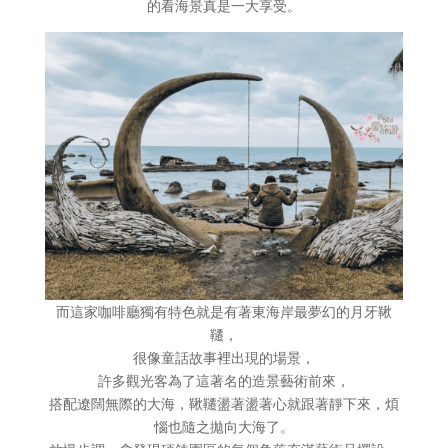
的看海景真是一大享受。
而這家咖啡廳獨有特色就是有著東海岸最夢幻的月牙鞦
韆，
很像童話故事裡出現的場景，
許多觀光客為了這著名的造景藝術前來，
搭配遼闊無際的大海，鞦韆盪著盪著心就跟著靜下來，煩
惱也隨之拋向大海了。