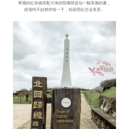
華麗的紅色橋搭配大海的陪襯簡直似一幅美麗的畫，
經過時不妨稍停留一下，拍張照紀念這美景。