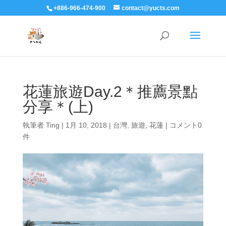
+886-966-474-900
contact@yucts.com
花蓮旅遊Day.2＊推薦景點
分享＊(上)
執筆者
Ting
|
1月 10, 2018
|
台灣
,
旅遊
,
花蓮
|
コメント0
件