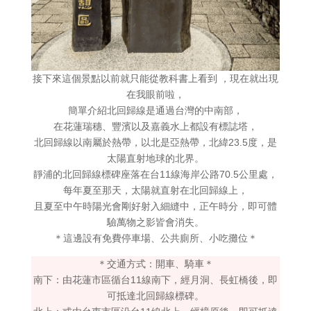
接下來這個景點以前就只能從教科書上看到 ，現在就出現
在我眼前啦，
簡單介紹北回歸線是通過台灣的中南部，
在花蓮瑞穗、豐濱以及嘉義水上都設有標誌塔，
北回歸線以南屬於熱帶，以北是亞熱帶，北緯23.5度，是
太陽直射地球的北界。
靜浦的北回歸線標碑座落在台11線海岸公路70.5公里處，
每年夏至那天，太陽就直射在北回歸線上，
且夏至中午時陽光會剛好射入細縫中，正午時分，即可體
驗萬物之影皆會消失。
＊這邊設有免費停車場、公共廁所、小吃攤位＊
＊交通方式：開車、騎車＊
南下：由花蓮市區循台11線南下，經月洞、長虹橋後，即
可抵達北回歸線標碑。