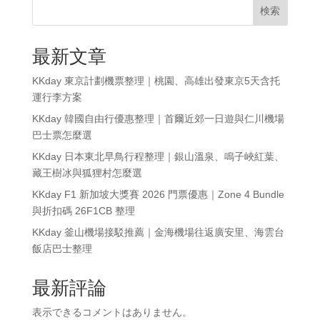
検索
最新文章
KKday 東京計劃機票整理｜桃園、高雄出發東京5天含托
運行李方案
KKday 韓國自由行優惠整理｜首爾近郊一日遊與仁川機場
巴士票怎麼選
KKday 日本東北早鳥行程整理｜銀山溫泉、鳴子峽紅葉、
藏王樹冰與狐狸村怎麼選
KKday F1 新加坡大獎賽 2026 門票優惠｜Zone 4 Bundle
與折扣碼 26F1CB 整理
KKday 釜山機場接駁推薦｜金海機場往返廣安里、海雲台
飯店巴士整理
最新評論
表示できるコメントはありません。