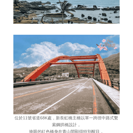
位於11號省道68K處，新長虹橋主橋以單一跨徑中路式繫
索鋼拱橋設計，
搶眼的紅色橋身在青山間顯得特別醒目，