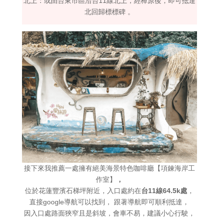
北上：或由台東市區沿台11線北上，經樟原後，即可抵達
北回歸標標碑 。
接下來我推薦一處擁有絕美海景特色咖啡廳【項鍊海岸工
作室】
，
位於花蓮豐濱石梯坪附近，入口處約在
台11線64.5k處
，
直接google導航可以找到， 跟著導航即可順利抵達，
因入口處路面狹窄且是斜坡，會車不易，建議小心行駛，