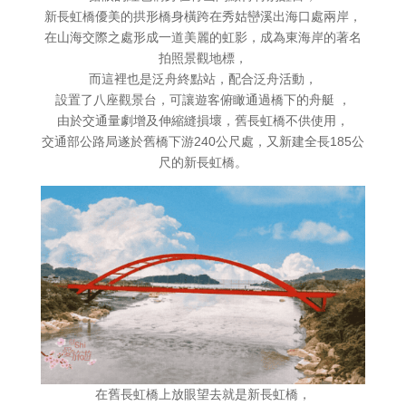
新長虹橋優美的拱形橋身橫跨在秀姑巒溪出海口處兩岸，
在山海交際之處形成一道美麗的虹影，成為東海岸的著名
拍照景觀地標，
而這裡也是泛舟終點站，配合泛舟活動，
設置了八座觀景台，可讓遊客俯瞰通過橋下的舟艇 ，
由於交通量劇增及伸縮縫損壞，舊長虹橋不供使用，
交通部公路局遂於舊橋下游240公尺處，又新建全長185公
尺的新長虹橋。
在舊長虹橋上放眼望去就是新長虹橋，