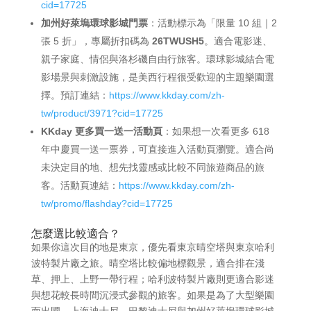
cid=17725
加州好萊塢環球影城門票
：活動標示為「限量 10 組｜2
張 5 折」，專屬折扣碼為
26TWUSH5
。適合電影迷、
親子家庭、情侶與洛杉磯自由行旅客。環球影城結合電
影場景與刺激設施，是美西行程很受歡迎的主題樂園選
擇。預訂連結：
https://www.kkday.com/zh-
tw/product/3971?cid=17725
KKday 更多買一送一活動頁
：如果想一次看更多 618
年中慶買一送一票券，可直接進入活動頁瀏覽。適合尚
未決定目的地、想先找靈感或比較不同旅遊商品的旅
客。活動頁連結：
https://www.kkday.com/zh-
tw/promo/flashday?cid=17725
怎麼選比較適合？
如果你這次目的地是東京，優先看東京晴空塔與東京哈利
波特製片廠之旅。晴空塔比較偏地標觀景，適合排在淺
草、押上、上野一帶行程；哈利波特製片廠則更適合影迷
與想花較長時間沉浸式參觀的旅客。如果是為了大型樂園
而出國，上海迪士尼、巴黎迪士尼與加州好萊塢環球影城