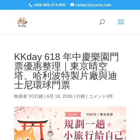
+886-966-474-900
contact@yucts.com
KKday 618 年中慶樂園門
票優惠整理｜東京晴空
塔、哈利波特製片廠與迪
士尼環球門票
執筆者
YC行銷
|
6月 18, 2026
|
行銷
|
コメント0件