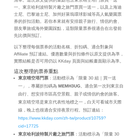
一、東京哈利波特製片廠之旅門票買一送一，以及上海迪
士尼、巴黎迪士尼、加州好萊塢環球影城等高人氣樂園票
券的折扣活動。若你本來就有安排親子旅行、情侶約會、
朋友畢旅或海外樂園踩點，這類限量票券很適合在出發前
先比價與預訂。
以下整理每個票券的活動名稱、折扣碼、適合對象與
Affiliate 預訂連結。優惠數量與折扣條件以原文提供為準，
實際結帳是否可用仍以 KKday 頁面與結帳畫面顯示為準。
這次整理的票券重點
東京晴空塔門票
：活動標示為「限量 30 組｜買一送
一」，專屬折扣碼為
MEMH3UG
。適合第一次到東京自
由行、想安排市區高空景觀、親子或情侶約會的旅客。
東京晴空塔是東京代表性地標之一，白天可看城市天際
線，晚上也很適合安排夜景行程。預訂連結：
https://www.kkday.com/zh-tw/product/10759?
cid=17725
東京哈利波特製片廠之旅門票
：活動標示為「限量 30