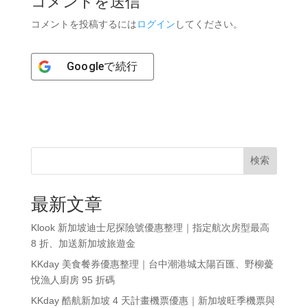
コメントを送信
コメントを投稿するには
ログイン
してください。
Google
で続行
検索
最新文章
Klook 新加坡迪士尼探險號優惠整理｜指定航次房型最高
8 折、加送新加坡旅遊金
KKday 美食餐券優惠整理｜台中潮港城太陽百匯、野柳薆
悅漁人廚房 95 折碼
KKday 酷航新加坡 4 天計畫機票優惠｜新加坡旺季機票與