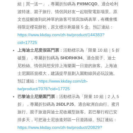
組｜買一送一」，專屬折扣碼為
PX9MCQD
。適合哈利
波特迷、親子旅行、情侶與好友一起朝聖電影場景。原
文也提醒搶到此神單的旅客可填寫加碼表單，有機會獲
得限定櫻花餅乾，原文標示剩最後 5 盒。預訂連結：
https://www.kkday.com/zh-tw/product/144383?
cid=17725
上海迪士尼度假區門票
：活動標示為「限量 10 組｜5 折
破盤」，專屬折扣碼為
SHDRHK94
。適合親子、迪士
尼粉絲、情侶與想安排上海樂園一日遊的旅客。上海迪
士尼園區規模大，建議提早規劃入園動線與必玩設施。
預訂連結：
https://www.kkday.com/zh-
tw/product/7076?cid=17725
巴黎迪士尼樂園門票
：活動標示為「限量 10 組｜2 人 5
折」，專屬折扣碼為
26DLPJ5
。適合歐洲自由行、蜜月
旅行、親子旅遊與迪士尼收藏型旅客。若巴黎行程已安
排多天，可把迪士尼放進郊區一日遊路線。預訂連結：
https://www.kkday.com/zh-tw/product/20829?