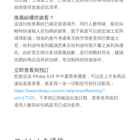
就很值得放進必比清單。
推薦給哪些旅客？
這波比較推薦給已確定旅遊城市、同行人數明確、能在結
帳時快速輸入折扣碼的旅客。親子家庭可以鎖定迪士尼與
環球影城；情侶約會可考慮東京晴空塔夜景與巴黎迪士
尼；哈利波特迷則建議把東京哈利波特製片廠之旅列為優
先。由於原文標示多項限量組數，若行程剛好符合，建議
先開好商品頁與折扣碼，等活動時段快速操作。
立即查看與預訂
想搶這波 KKday 618 年中慶票券優惠，可以從上方各商品
連結直接查看。更多買一送一活動也可前往活動頁：
https://www.kkday.com/zh-tw/promo/flashday?
cid=17725
。下單前記得確認出遊日期、票券使用規則、
適用人數與折扣碼是否已成功套用。