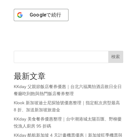
Google
で続行
検索
最新文章
KKday 父親節飯店餐券優惠｜台北六福萬怡酒店敘日全日
餐廳吃到飽與熱門飯店餐券整理
Klook 新加坡迪士尼探險號優惠整理｜指定航次房型最高
8 折、加送新加坡旅遊金
KKday 美食餐券優惠整理｜台中潮港城太陽百匯、野柳薆
悅漁人廚房 95 折碼
KKday 酷航新加坡 4 天計畫機票優惠｜新加坡旺季機票與