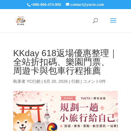
+886-966-474-900
contact@yucts.com
KKday 618返場優惠整理｜
全站折扣碼、樂園門票、
周遊卡與包車行程推薦
執筆者
YC行銷
|
6月 20, 2026
|
行銷
|
コメント0件