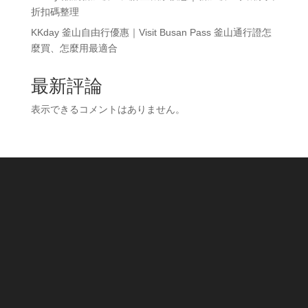
折扣碼整理
KKday 釜山自由行優惠｜Visit Busan Pass 釜山通行證怎
麼買、怎麼用最適合
最新評論
表示できるコメントはありません。