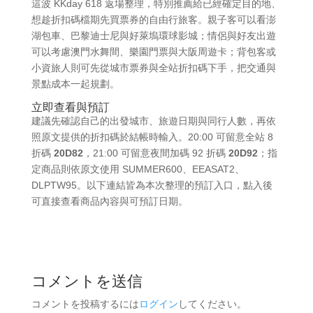
這波 KKday 618 返場整理，特別推薦給已經確定目的地、
想趁折扣碼檔期先買票券的自由行旅客。親子客可以看澎
湖包車、巴黎迪士尼與好萊塢環球影城；情侶與好友出遊
可以考慮澳門水舞間、樂園門票與大阪周遊卡；背包客或
小資旅人則可先從城市票券與全站折扣碼下手，把交通與
景點成本一起規劃。
立即查看與預訂
建議先確認自己的出發城市、旅遊日期與同行人數，再依
照原文提供的折扣碼於結帳時輸入。20:00 可留意全站 8
折碼
20D82
，21:00 可留意夜間加碼 92 折碼
20D92
；指
定商品則依原文使用 SUMMER600、EEASAT2、
DLPTW95。以下連結皆為本次整理的預訂入口，點入後
可直接查看商品內容與可預訂日期。
コメントを送信
コメントを投稿するには
ログイン
してください。