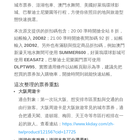
城市票券、澎湖包車、澳門水舞間、美國好萊塢環球影
城、巴黎迪士尼樂園等行程，方便你依照目的地與旅遊型
態快速挑選。
本次原文提供的折扣碼包含：20:00 準時開搶全站 8 折，
結帳輸入
20D82
；21:00 準時開搶夜間加碼 92 折，結帳
輸入
20D92
。另外也有滿額與指定商品折扣碼，例如澳門
新濠天地水舞間可使用
SUMMER600
，好萊塢環球影城可
使用
EEASAT2
，巴黎迪士尼樂園門票可使用
DLPTW95
。實際適用條件以結帳頁顯示為準，建議先把
想買的票券加入購物車，開搶時間到就能快速結帳。
這次整理的票券重點
大阪周遊卡
適合對象：第一次玩大阪、想安排市區景點與交通的自
由行旅客。大阪周遊卡是大阪旅遊常見的城市票券，適
合把通天閣、道頓堀、梅田、天王寺等市區行程排在一
起的旅人。查看連結：
https://www.kkday.com/zh-
tw/product/12156?cid=17725
澎湖包車服務｜澎湖本島可自選景點