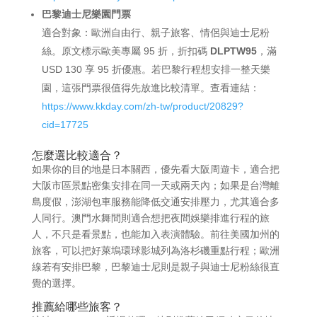
巴黎迪士尼樂園門票
適合對象：歐洲自由行、親子旅客、情侶與迪士尼粉
絲。原文標示歐美專屬 95 折，折扣碼
DLPTW95
，滿
USD 130 享 95 折優惠。若巴黎行程想安排一整天樂
園，這張門票很值得先放進比較清單。查看連結：
https://www.kkday.com/zh-tw/product/20829?
cid=17725
怎麼選比較適合？
如果你的目的地是日本關西，優先看大阪周遊卡，適合把
大阪市區景點密集安排在同一天或兩天內；如果是台灣離
島度假，澎湖包車服務能降低交通安排壓力，尤其適合多
人同行。澳門水舞間則適合想把夜間娛樂排進行程的旅
人，不只是看景點，也能加入表演體驗。前往美國加州的
旅客，可以把好萊塢環球影城列為洛杉磯重點行程；歐洲
線若有安排巴黎，巴黎迪士尼則是親子與迪士尼粉絲很直
覺的選擇。
推薦給哪些旅客？