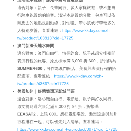
適合對象：親子、長輩同行、多人家庭旅遊，或不想自
行騎車跑景點的旅客。澎湖本島景點分散，包車可以依
照想去的地點規劃動線，對怕曬、帶小孩或行李較多的
人特別友善。查看連結：
https://www.kkday.com/zh-
tw/product/103813?cid=17725
澳門新濠天地水舞間
適合對象：澳門自由行、情侶約會、親子或想安排夜間
表演行程的旅客。原文標示滿 6,000 折 600，折扣碼為
SUMMER600
，可作為澳門飯店、美食與表演行程的搭
配選項。查看連結：
https://www.kkday.com/zh-
tw/product/4366?cid=17725
美國加州｜好萊塢環球影城門票
適合對象：洛杉磯自由行、電影迷、親子與好友同行。
原文提到週六限定滿 6,000 打 94 折，折扣碼
EEASAT2
，上限 600。想把電影場景、遊樂設施與加州
行程排在一起，可以優先列入清單。查看連結：
https://www.kkday.com/zh-tw/product/3971?cid=17725